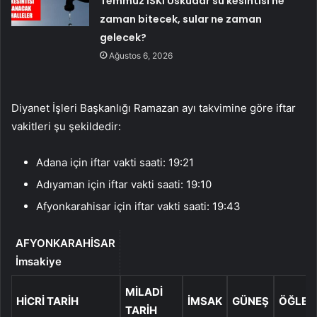
Temmuz İSKİ Üsküdar su kesintisi ne
zaman bitecek, sular ne zaman
gelecek?
Ağustos 6, 2026
Diyanet İşleri Başkanlığı Ramazan ayı takvimine göre iftar
vakitleri şu şekildedir:
Adana için iftar vakti saati: 19:21
Adıyaman için iftar vakti saati: 19:10
Afyonkarahisar için iftar vakti saati: 19:43
AFYONKARAHİSAR
İmsakiye
MILADI
HICRI TARIH
İMSAK
GÜNEŞ
ÖĞLE
TARIH