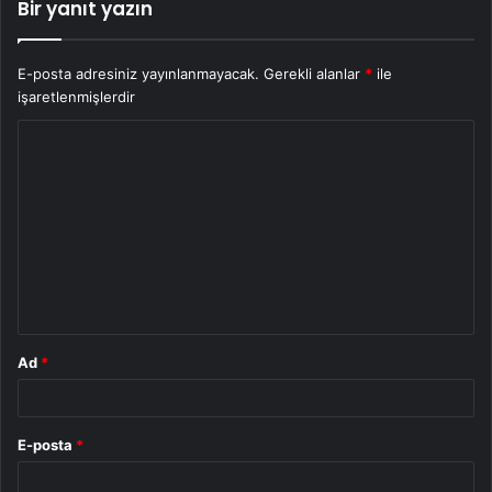
Bir yanıt yazın
E-posta adresiniz yayınlanmayacak.
Gerekli alanlar
*
ile
işaretlenmişlerdir
Y
o
r
u
m
*
Ad
*
E-posta
*