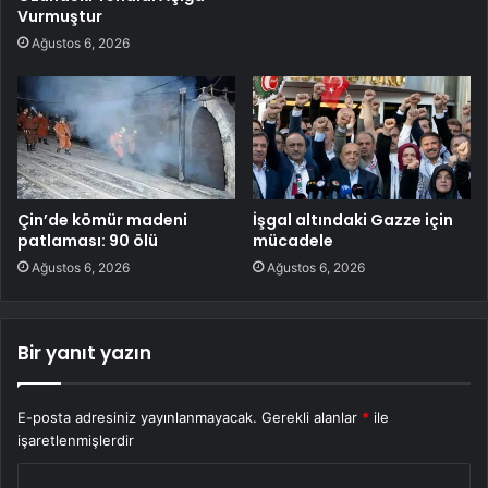
Vurmuştur
Ağustos 6, 2026
Çin’de kömür madeni
İşgal altındaki Gazze için
patlaması: 90 ölü
mücadele
Ağustos 6, 2026
Ağustos 6, 2026
Bir yanıt yazın
E-posta adresiniz yayınlanmayacak.
Gerekli alanlar
*
ile
işaretlenmişlerdir
Y