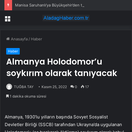
Manisa Saruhanlı’ya Büyükşehir’den tarımsal destek
Menü
Anasayfa
/
Haber
Haber
Almanya Holodomor’u
soykırım olarak tanıyacak
TUĞBA TAY
Kasım 25, 2022
0
17
1 dakika okuma süresi
Almanya, 1930’lu yılların başında Sovyet Sosyalist
Devletler Birliği (SSCB) tarafından Ukrayna’da uygulanan