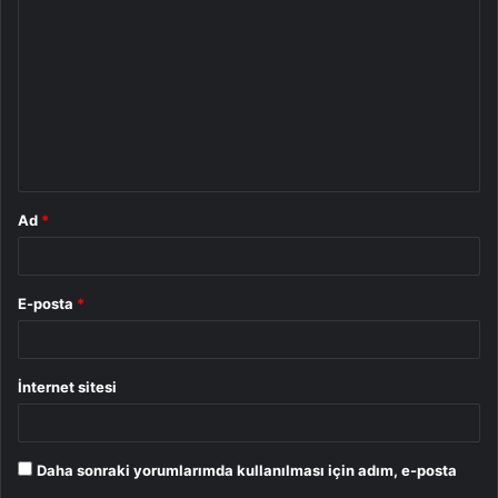
o
r
u
m
*
Ad
*
E-posta
*
İnternet sitesi
Daha sonraki yorumlarımda kullanılması için adım, e-posta