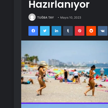
Hazırlanıyor
TUĞBA TAY
Mayıs 10, 2023
Facebook
Twitter
LinkedIn
Tumblr
Pinterest
Reddit