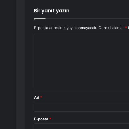
Bir yanıt yazın
E-posta adresiniz yayınlanmayacak.
Gerekli alanlar
*
i
Y
o
r
u
m
*
Ad
*
E-posta
*