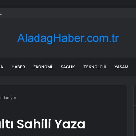
aruhanlı’ya Büyükşehir’den tarımsal destek
FA
HABER
EKONOMI
SAĞLIK
TEKNOLOJI
YAŞAM
zırlanıyor
tı Sahili Yaza