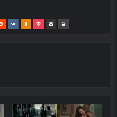
erest
Reddit
VKontakte
Odnoklassniki
Pocket
E-Posta ile paylaş
Yazdır