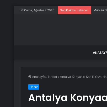
Manisa S
Cuma, Ağustos 7 2026
Son Dakika Haberleri
ANASAY
Anasayfa
/
Haber
/
Antalya Konyaaltı Sahili Yaza Ha
Haber
Antalya Konyaal