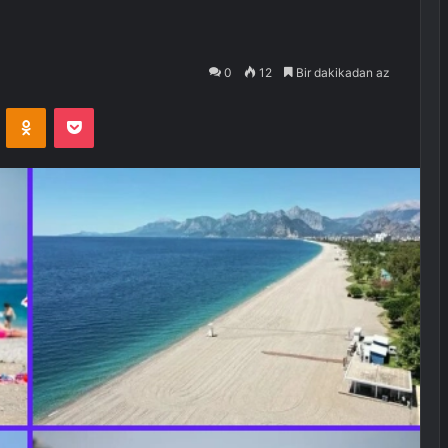
0
12
Bir dakikadan az
VKontakte
Odnoklassniki
Pocket