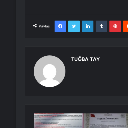
Facebook
Twitter
LinkedIn
Tumblr
Pint
Paylaş
TUĞBA TAY