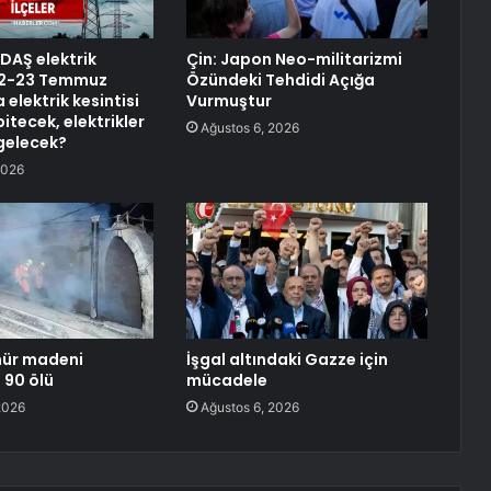
EDAŞ elektrik
Çin: Japon Neo-militarizmi
 22-23 Temmuz
Özündeki Tehdidi Açığa
 elektrik kesintisi
Vurmuştur
itecek, elektrikler
Ağustos 6, 2026
gelecek?
2026
mür madeni
İşgal altındaki Gazze için
 90 ölü
mücadele
2026
Ağustos 6, 2026