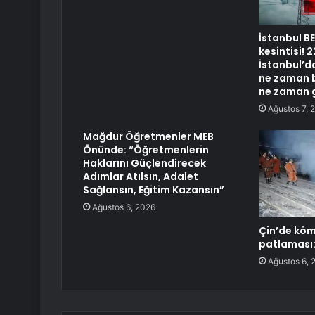
İstanbul B
kesintisi!
İstanbul’da
ne zaman b
ne zaman 
Ağustos 7, 
Mağdur Öğretmenler MEB
Önünde: “Öğretmenlerin
Haklarını Güçlendirecek
Adımlar Atılsın, Adalet
Sağlansın, Eğitim Kazansın”
Ağustos 6, 2026
Çin’de kö
patlaması:
Ağustos 6, 