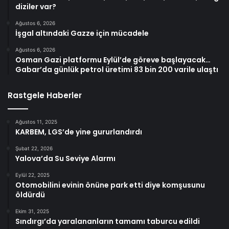
diziler var?
Ağustos 6, 2026
İşgal altındaki Gazze için mücadele
Ağustos 6, 2026
Osman Gazi platformu Eylül’de göreve başlayacak…
Gabar’da günlük petrol üretimi 83 bin 200 varile ulaştı
Rastgele Haberler
Ağustos 11, 2025
KARBEM, LGS’de yine gururlandırdı
Şubat 22, 2026
Yalova’da Su Seviye Alarmı
Eylül 22, 2025
Otomobilini evinin önüne park etti diye komşusunu
öldürdü
Ekim 31, 2025
Sındırgı’da yaralananların tamamı taburcu edildi