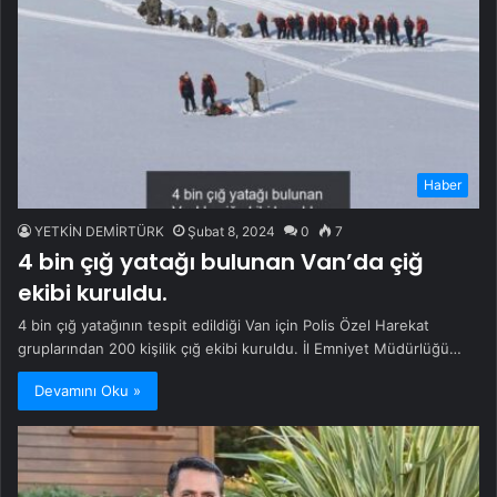
Haber
YETKİN DEMİRTÜRK
Şubat 8, 2024
0
7
4 bin çığ yatağı bulunan Van’da çiğ
ekibi kuruldu.
4 bin çığ yatağının tespit edildiği Van için Polis Özel Harekat
gruplarından 200 kişilik çığ ekibi kuruldu. İl Emniyet Müdürlüğü…
Devamını Oku »