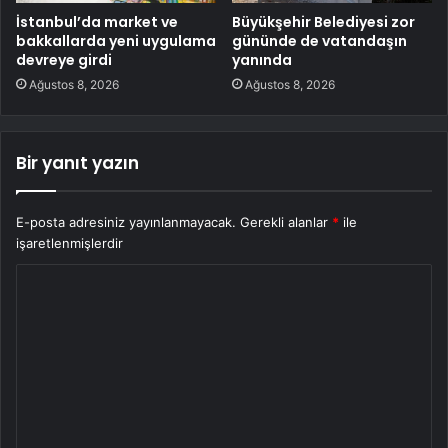
İstanbul’da market ve
Büyükşehir Belediyesi zor
bakkallarda yeni uygulama
gününde de vatandaşın
devreye girdi
yanında
Ağustos 8, 2026
Ağustos 8, 2026
Bir yanıt yazın
E-posta adresiniz yayınlanmayacak.
Gerekli alanlar
*
ile
işaretlenmişlerdir
Y
o
r
u
m
*