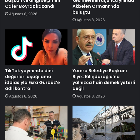
başkan vekilliği seçimini
kesimlerinin üçüncü yılında
Cafer Boyraz kazandı
Akbelen Ormanı’nda
buluştu
Ağustos 8, 2026
Ağustos 8, 2026
TikTok yayınında dini
Yomra Belediye Başkanı
değerleri aşağılama
Bıyık: Kılıçdaroğlu’na
iddiasıyla Esra Gürbüz’e
yalnızca hain demek yeterli
adli kontrol
değil
Ağustos 8, 2026
Ağustos 8, 2026