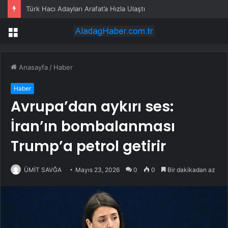
Türk Hacı Adayları Arafat’a Hızla Ulaştı
Menü
Anasayfa
/
Haber
Haber
Avrupa’dan aykırı ses:
İran’ın bombalanması
Trump’a petrol getirir
ÜMİT SAVĞA
Mayıs 23, 2026
0
0
Bir dakikadan az