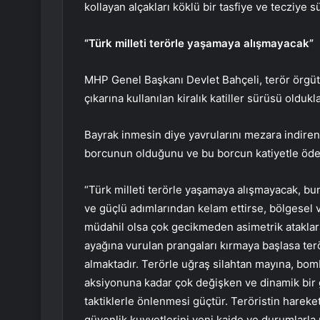
kollayan alçakları köklü bir tasfiye ve tecziye
“Türk milleti terörle yaşamaya alışmayacak”
MHP Genel Başkanı Devlet Bahçeli, terör örgütl
çıkarına kullanılan kiralık katiller sürüsü olduklar
Bayrak inmesin diye yavrularını mezara indiren 
borcunun olduğunu ve bu borcun katiyetle öden
“Türk milleti terörle yaşamaya alışmayacak, b
ve güçlü adımlarından kelam ettirse, bölgesel v
müdahil olsa çok gecikmeden asimetrik ataklara
ayağına vurulan prangaları kırmaya başlasa terör 
almaktadır. Terörle uğraş silahtan mayına, bo
aksiyonuna kadar çok değişken ve dinamik bir g
taktiklerle önlenmesi güçtür. Teröristin hareke
güvenlik kuvvetlerini yeni kaide ve durumlarla