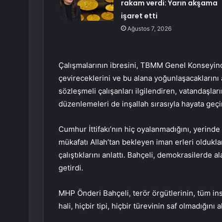
rakam verdi: Yarın akşama
işaret etti
Ağustos 7, 2026
Çalışmalarının ibresini, TBMM Genel Konseyin
çevireceklerini ve bu alana yoğunlaşacaklarını a
sözleşmeli çalışanları ilgilendiren, vatandaşl
düzenlemeleri de inşallah sırasıyla hayata geçi
Cumhur İttifakı’nın hiç oyalanmadığını, yerinde
mükafatı Allah’tan bekleyen iman erleri oldukla
çalıştıklarını anlattı. Bahçeli, demokrasilerde a
getirdi.
MHP Önderi Bahçeli, terör örgütlerinin, tüm in
hali, hiçbir tipi, hiçbir türevinin saf olmadığını a