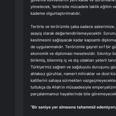
yönetecek, ‘teröristle mücadele taktik eğitim 
kademe olgunlaştırılmalıdır.
Terörle ve terörizmle çaba sadece askerimize, 
asayiş olarak değerlendirilemeyecektir. Sorunu
kesilmesini sağlayacak kadar kapsamlı diploma
de uygulanmalıdır. Terörizmle gayret sırf bir g
ekonomik ve diplomasi meselesidir. Sıkıntıyı b
birikmiş, bilenmiş iç ve dış odakları yeterli t
Türkiye’miz sağlam ve sağduyulu duruşunu güç
ahlaksız güruhlar, namert mihraklar ve dost kis
katillerini sahaya sürmekten vazgeçmeyeceklerd
tuttukça da Allah’ın müsaadesiyle emperyalizm
parçalanmamızı hayallerinde bile göremeyecekl
“Bir saniye yer almasına tahammül edemiyor