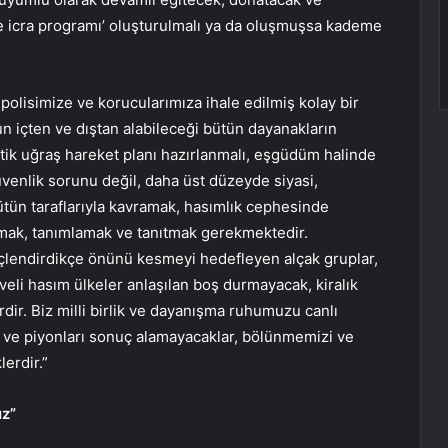
ve icra programı’ oluşturulmalı ya da oluşmuşsa kademe
polisimize ve korucularımıza ihale edilmiş kolay bir
n içten ve dıştan alabileceği bütün dayanakların
tik uğraş hareket planı hazırlanmalı, eşgüdüm halinde
üvenlik sorunu değil, daha üst düzeyde siyasi,
ütün taraflarıyla kavramak, hasımlık cephesinde
anımak, tanımlamak ve tanıtmak gerekmektedir.
lendirdikçe önünü kesmeyi hedefleyen alçak gruplar,
veli hasım ülkeler anlaşılan boş durmayacak, kiralık
ir. Biz milli birlik ve dayanışma ruhumuzu canlı
 ve piyonları sonuç alamayacaklar, bölünmemizi ve
erdir.”
uz”