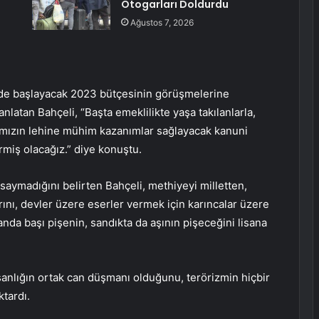
Otogarları Doldurdu
Ağustos 7, 2026
de başlayacak 2023 bütçesinin görüşmelerine
nlatan Bahçeli, “Başta emeklilikte yaşa takılanlarla,
arımızın lehine mühim kazanımlar sağlayacak kanuni
rmiş olacağız.” diye konuştu.
 saymadığını belirten Bahçeli, methiyeyi milletten,
rını, devler üzere eserler vermek için karıncalar üzere
landa başı pişenin, sandıkta da aşının pişeceğini lisana
sanlığın ortak can düşmanı olduğunu, terörizmin hiçbir
ktardı.