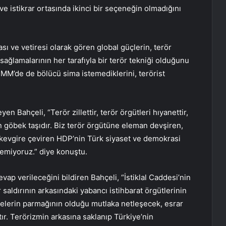
ve istikrar ortasında ikinci bir seçeneğin olmadığını
ası ve vetiresi olarak gören global güçlerin, terör
e sağlamalarının her tarafıyla bir terör tekniği olduğunu
MM’de de bölücü sima istemediklerini, terörist
 Bahçeli, “Terör zillettir, terör örgütleri hıyanettir,
göbek taşıdır. Biz terör örgütüne eleman devşiren,
 kevgire çeviren HDP’nin Türk siyaset ve demokrasi
emiyoruz.” diye konuştu.
evap verileceğini bildiren Bahçeli, “İstiklal Caddesi’nin
saldırının arkasındaki yabancı istihbarat örgütlerinin
lkelerin parmağının olduğu mutlaka netleşecek, esrar
ır. Terörizmin arkasına saklanıp Türkiye’nin