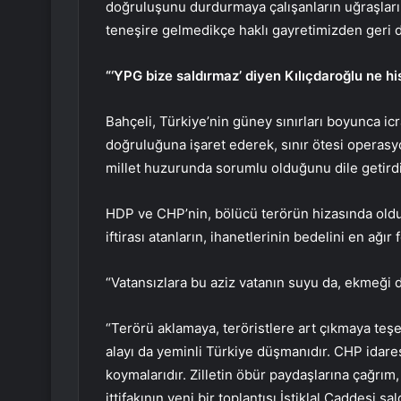
doğruluşunu durdurmaya çalışanların uğraşları b
teneşire gelmedikçe haklı gayretimizden geri 
“‘YPG bize saldırmaz’ diyen Kılıçdaroğlu ne hi
Bahçeli, Türkiye’nin güney sınırları boyunca ic
doğruluğuna işaret ederek, sınır ötesi operasyo
millet huzurunda sorumlu olduğunu dile getirdi
HDP ve CHP’nin, bölücü terörün hizasında oldu
iftirası atanların, ihanetlerinin bedelini en ağı
“Vatansızlara bu aziz vatanın suyu da, ekmeği d
“Terörü aklamaya, teröristlere art çıkmaya teş
alayı da yeminli Türkiye düşmanıdır. CHP idares
koymalarıdır. Zilletin öbür paydaşlarına çağrım,
ittifakının yeni bir toplantısı İstiklal Caddesi sal