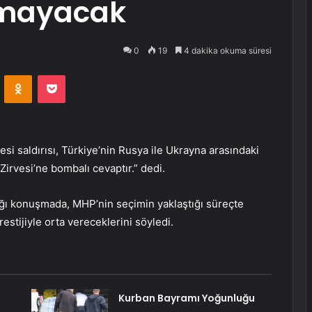
şmayacak
0
19
4 dakika okuma süresi
VKontakte
Odnoklassniki
Pocket
esi saldırısı, Türkiye’nin Rusya ile Ukrayna arasındaki
Zirvesi’ne bombalı cevaptır.” dedi.
ı konuşmada, MHP’nin seçimin yaklaştığı süreçte
restijiyle orta vereceklerini söyledi.
Kurban Bayramı Yoğunluğu