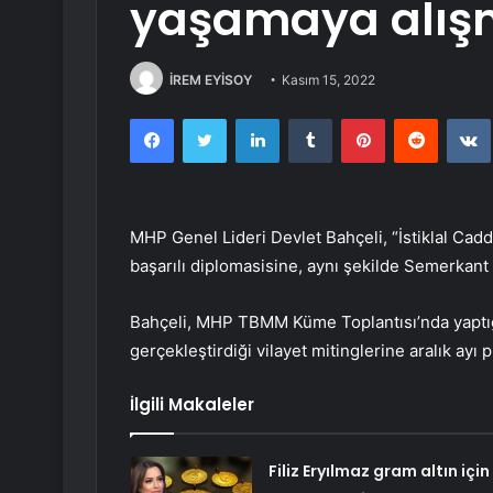
yaşamaya alı
İREM EYİSOY
Kasım 15, 2022
Facebook
Twitter
LinkedIn
Tumblr
Pinterest
Reddit
MHP Genel Lideri Devlet Bahçeli, “İstiklal Cadd
başarılı diplomasisine, aynı şekilde Semerkant 
Bahçeli, MHP TBMM Küme Toplantısı’nda yaptığ
gerçekleştirdiği vilayet mitinglerine aralık ayı p
İlgili Makaleler
Filiz Eryılmaz gram altın için