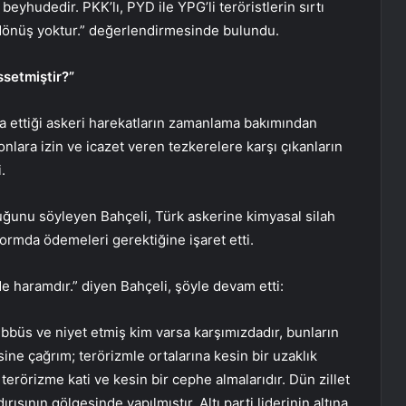
eyhudedir. PKK’lı, PYD ile YPG’li teröristlerin sırtı
dönüş yoktur.” değerlendirmesinde bulundu.
ssetmiştir?”
ra ettiği askeri harekatların zamanlama bakımından
nlara izin ve icazet veren tezkerelere karşı çıkanların
.
ğunu söyleyen Bahçeli, Türk askerine kimyasal silah
r formda ödemeleri gerektiğine işaret etti.
e haramdır.” diyen Bahçeli, şöyle devam etti:
ebbüs ve niyet etmiş kim varsa karşımızdadır, bunların
ine çağrım; terörizmle ortalarına kesin bir uzaklık
 terörizme kati ve kesin bir cephe almalarıdır. Dün zillet
dırısının gölgesinde yapılmıştır. Altı parti liderinin altına