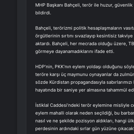
MHP Başkanı Bahçeli, terör ile huzur, güvenlik 
bildirdi.
Bahçeli, terörizmi politik hesaplaşmaların vasıt
örgütlerinin sırtını sıvazlayıp kesintisiz takviy
aktardı. Bahçeli, her mecrada olduğu üzere, TB
görmeye dayanamadıklarını ifade etti.
HDP’nin, PKK’nın eylem yoldaşı olduğunu söyleyen
teröre karşı üç maymunu oynayanlar da zulmün 
sözde Kürdistan propagandasıyla sabırlarımızı
hayatında bir saniye yer almasına tahammül ed
İstiklal Caddesi’ndeki terör eylemine misliyle c
eylem mahalli olarak neden seçildiği, bu barbar 
nasıl ve ne şekilde pozisyon aldıkları, hangi ü
perdesinin ardındaki sırlar gün yüzüne çıkacakt