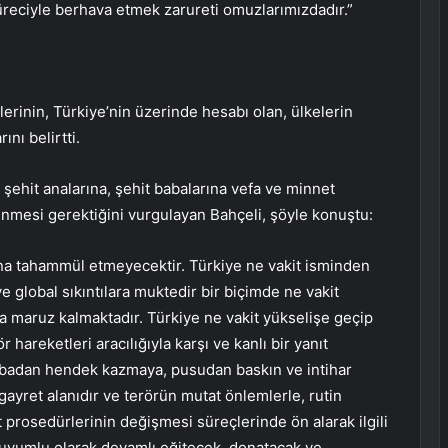
 süreciyle berhava etmek zarureti omuzlarımızdadır.”
erinin, Türkiye’nin üzerinde hesabı olan, ülkelerin
ını belirtti.
şehit analarına, şehit babalarına vefa ve minnet
mesi gerektiğini vurgulayan Bahçeli, şöyle konuştu:
una tahammül etmeyecektir. Türkiye ne vakit isminden
e global sıkıntılara muktedir bir biçimde ne vakit
 maruz kalmaktadır. Türkiye ne vakit yükselişe geçip
hareketleri aracılığıyla karşı ve kanlı bir yanıt
mbadan hendek kazmaya, pusudan baskın ve intihar
ayret alanıdır ve terörün mutat önlemlerle, rutin
t prosedürlerinin değişmesi süreçlerinde ön alarak ilgili
 uyumlu olarak devamlı eğitecek, donatacak ve