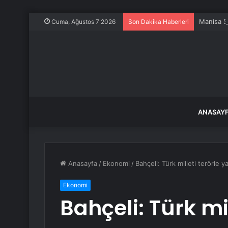
Manisa S
Cuma, Ağustos 7 2026
Son Dakika Haberleri
ANASAY
Anasayfa
/
Ekonomi
/
Bahçeli: Türk milleti terörle
Ekonomi
Bahçeli: Türk mil