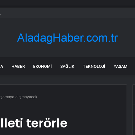
aruhanlı’ya Büyükşehir’den tarımsal destek
FA
HABER
EKONOMI
SAĞLIK
TEKNOLOJI
YAŞAM
 yaşamaya alışmayacak
leti terörle