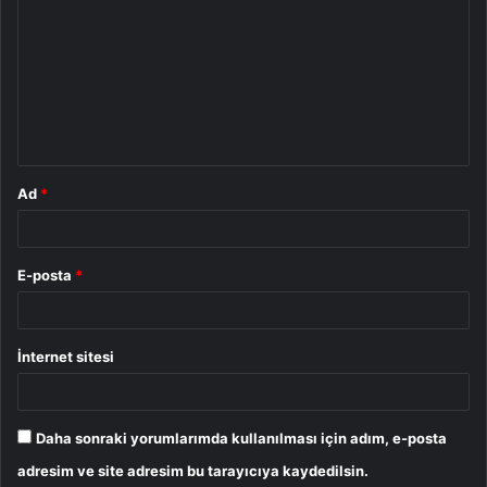
o
r
u
m
*
Ad
*
E-posta
*
İnternet sitesi
Daha sonraki yorumlarımda kullanılması için adım, e-posta
adresim ve site adresim bu tarayıcıya kaydedilsin.