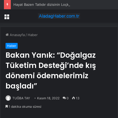
Hayat Bazen Tatlıdır dizisinin Loçko’su Alihan Aracı nişanlandı: Sade törene yakın dostlar katıldı
Menü
Anasayfa
/
Haber
Haber
Bakan Yanık: “Doğalgaz
Tüketim Desteği’nde kış
dönemi ödemelerimiz
başladı”
TUĞBA TAY
Kasım 18, 2022
0
13
1 dakika okuma süresi