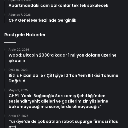
Apartmandaki cam balkonlar tek tek sökülecek
Ağustos 7, 2026
CHP Genel Merkezi’nde Gerginlik
Rastgele Haberler
Aralık 20, 2024
Wood: Bitcoin 2030’a kadar 1 milyon doların üzerine
çıkabilir
Eylül 16, 2023
Bitlis Hizan’da 157 Çiftçiye 10 Ton Yem Bitkisi Tohumu
Dağıtıldı
Mayıs 9, 2025
CHP’li Yankı Bağcıoğlu Sarıkamış Şehitliği’nden
seslendi! ‘Şehit aileleri ve gazilerimizin yüzlerine
bakamayacağımız süreçlerde olmayacağız’
Aralık 17, 2025
Türkiye’de de çok satılan robot süpürge firması iflas
etti