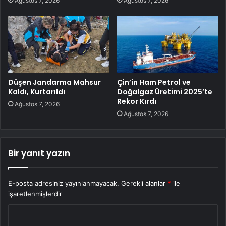
Ağustos 7, 2026
Ağustos 7, 2026
Düşen Jandarma Mahsur
Çin’in Ham Petrol ve
Kaldı, Kurtarıldı
Doğalgaz Üretimi 2025’te
Rekor Kırdı
Ağustos 7, 2026
Ağustos 7, 2026
Bir yanıt yazın
E-posta adresiniz yayınlanmayacak.
Gerekli alanlar
*
ile
işaretlenmişlerdir
Y