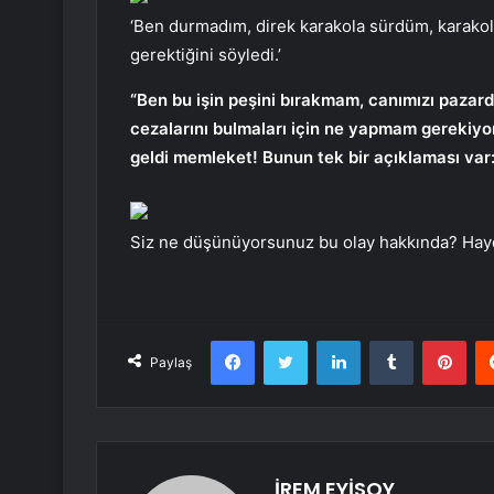
‘Ben durmadım, direk karakola sürdüm, karakol
gerektiğini söyledi.’
“Ben bu işin peşini bırakmam, canımızı pazard
cezalarını bulmaları için ne yapmam gerekiyo
geldi memleket! Bunun tek bir açıklaması var:
Siz ne düşünüyorsunuz bu olay hakkında? Hayd
Facebook
Twitter
LinkedIn
Tumblr
Pint
Paylaş
İREM EYİSOY