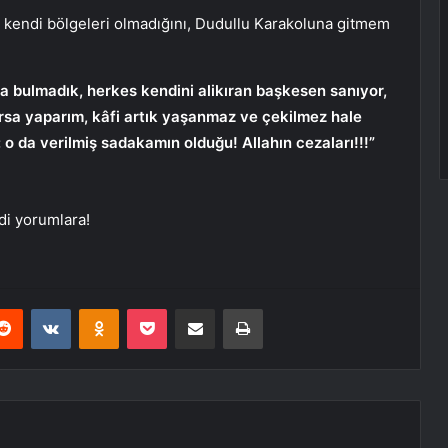
 kendi bölgeleri olmadığını, Dudullu Karakoluna gitmem
a bulmadık, herkes kendini alikıran başkesen sanıyor,
rsa yaparım, kâfi artık yaşanmaz ve çekilmez hale
 o da verilmiş sadakamın olduğu! Allahın cezaları!!!”
i yorumlara!
erest
Reddit
VKontakte
Odnoklassniki
Pocket
E-Posta ile paylaş
Yazdır