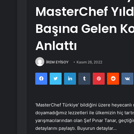
MasterChef Yıldı
Başına Gelen K
Anlattı
İREM EYİSOY
Kasım 26, 2022
Facebook
Twitter
LinkedIn
Tumblr
Pinterest
Reddit
‘MasterChef Türkiye’ bildiğini üzere heyecanlı 
doyamadığımız lezzetleri ile ülkemizin hiç tart
yarışmacılarından olan Şef Pınar Tanar, geçtiğ
detaylarını paylaştı. Buyurun detaylar…