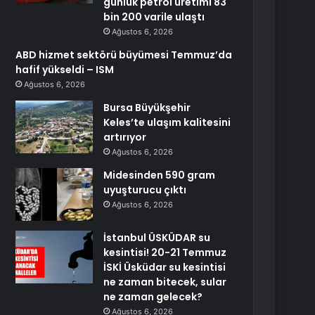
günlük petrol üretimi 83
bin 200 varile ulaştı
Ağustos 6, 2026
ABD hizmet sektörü büyümesi Temmuz’da
hafif yükseldi – ISM
Ağustos 6, 2026
Bursa Büyükşehir
Keles’te ulaşım kalitesini
artırıyor
Ağustos 6, 2026
Midesinden 590 gram
uyuşturucu çıktı
Ağustos 6, 2026
İstanbul ÜSKÜDAR su
kesintisi! 20-21 Temmuz
İSKİ Üsküdar su kesintisi
ne zaman bitecek, sular
ne zaman gelecek?
Ağustos 6, 2026