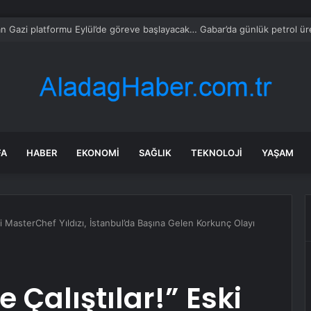
izmet sektörü büyümesi Temmuz’da hafif yükseldi – ISM
FA
HABER
EKONOMI
SAĞLIK
TEKNOLOJI
YAŞAM
ki MasterChef Yıldızı, İstanbul’da Başına Gelen Korkunç Olayı
Çalıştılar!” Eski