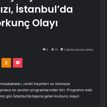
zı, İstanbul’da
orkunç Olayı
0
15
1 dakika okuma süresi
VKontakte
Odnoklassniki
Pocket
müsabakaları, renkli heyetleri ve izlemeye
ışmasız en sevilen programlarından biri. Programın eski
imiz gün İstanbul’da başına gelen korkunç olayın