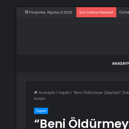
ABD h
Perşembe, Ağustos 6 2026
Son Dakika Haberleri
ANASAY
Anasayfa
/
Yaşam
/
“Beni Öldürmeye Çalıştılar!” Es
Anlattı
Yaşam
“Beni Öldürmeye 