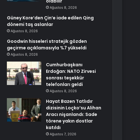
olabilir
Ağustos 8, 2026
Güney Kore’den Çin’e iade edilen Qing
dönemi taş aslanlar
Ağustos 8, 2026
Goodwin hisseleri stratejik gözden
geçirme açıklamasıyla %7 yükseldi
Ağustos 8, 2026
Cumhurbaşkanı
Erdoğan: NATO Zirvesi
sonrası teşekkür
telefonları geldi
Ağustos 8, 2026
Hayat Bazen Tatlıdır
dizisinin Loçko’su Alihan
Aracı nişanlandı: Sade
törene yakın dostlar
katıldı
Ağustos 7, 2026