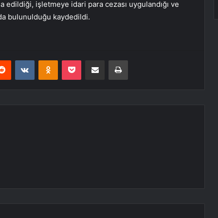
 edildiği, işletmeye idari para cezası uygulandığı ve
nda bulunulduğu kaydedildi.
erest
Reddit
VKontakte
Odnoklassniki
Pocket
E-Posta ile paylaş
Yazdır