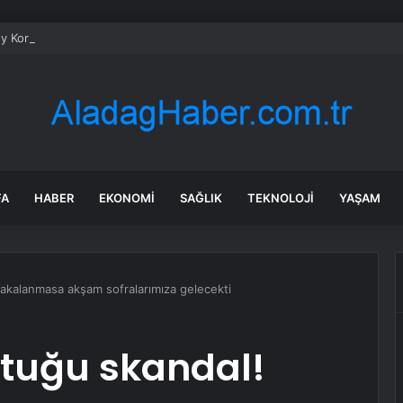
 Kore’den Çin’e iade edilen Qing dönemi taş aslanlar
FA
HABER
EKONOMI
SAĞLIK
TEKNOLOJI
YAŞAM
Yakalanmasa akşam sofralarımıza gelecekti
ştuğu skandal!