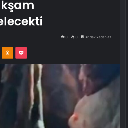
akşam
elecekti
0
0
Bir dakikadan az
VKontakte
Odnoklassniki
Pocket