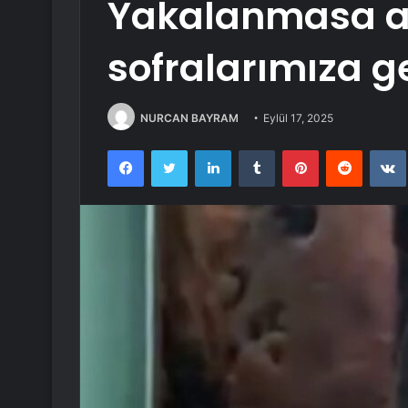
Yakalanmasa 
sofralarımıza g
NURCAN BAYRAM
Eylül 17, 2025
Facebook
Twitter
LinkedIn
Tumblr
Pinterest
Reddit