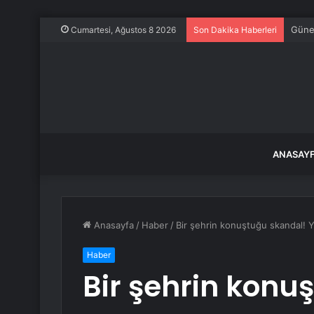
Güney
Cumartesi, Ağustos 8 2026
Son Dakika Haberleri
ANASAY
Anasayfa
/
Haber
/
Bir şehrin konuştuğu skandal! 
Haber
Bir şehrin konu