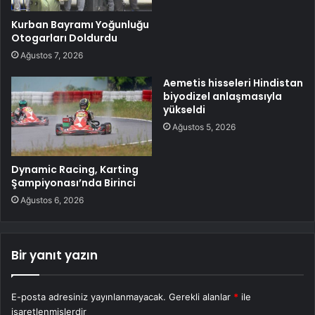
Kurban Bayramı Yoğunluğu
Otogarları Doldurdu
Ağustos 7, 2026
Aemetis hisseleri Hindistan
biyodizel anlaşmasıyla
yükseldi
Ağustos 5, 2026
Dynamic Racing, Karting
Şampiyonası’nda Birinci
Ağustos 6, 2026
Bir yanıt yazın
E-posta adresiniz yayınlanmayacak.
Gerekli alanlar
*
ile
işaretlenmişlerdir