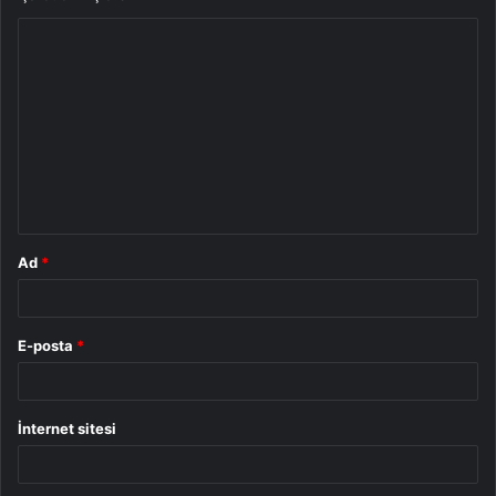
Y
o
r
u
m
*
Ad
*
E-posta
*
İnternet sitesi