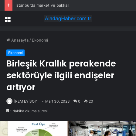
İstanbul’da market ve bakkallarda yeni uygulama devreye girdi
Menü
Anasayfa
/
Ekonomi
Ekonomi
Birleşik Krallık perakende
sektörüyle ilgili endişeler
artıyor
İREM EYİSOY
Mart 30, 2023
0
20
1 dakika okuma süresi