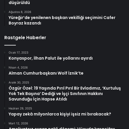
düşürüldü
Ağustos 8, 2026
Yüreğir’de yenilenen başkan vekilliği seçimini Cafer
Boyraz kazandı
Rastgele Haberler
Ocak 17, 2023
Konyaspor, İlhan Palut ile yollarını ayırdı
Nisan 4, 2026
Alman Cumhurbaşkanı Wolf İznik’te
Aralık 30, 2025
Özgür Özel: 19 Yaşında Pırıl Pırıl Bir Evladımız, ‘Kurtuluş
Yok Tek Başına’ Dediği ve İşçi Sınıfının Hakkını
Savunduğu İçin Hapse Atıldı
Haziran 29, 2025
Yapay zekâ milyonlarca kişiyi işsiz mi bırakacak?
Mart 12, 2026
Ameliyatsız organ nakli dönemi: Vücuda karaciğer