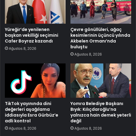
Yüreğir’de yenilenen
Çevre gönüllüleri, ağaç
başkan vekilliği seçimini
kesimlerinin üçüncü yılında
Cafer Boyraz kazandı
Akbelen Ormanı’nda
buluştu
Ağustos 8, 2026
Ağustos 8, 2026
TikTok yayınında dini
Yomra Belediye Başkanı
değerleri aşağılama
Bıyık: Kılıçdaroğlu’na
iddiasıyla Esra Gürbüz’e
yalnızca hain demek yeterli
adli kontrol
değil
Ağustos 8, 2026
Ağustos 8, 2026