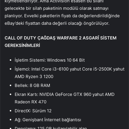
kıymetlendiriyor. Ama Activision esasen bu silahı
gelecekte bir silah paketinin modülü olarak satmayı
planlıyor. Evvelki paketlerin fiyatı da değerlendirildiğinde
eBay’deki fiyattan daha değerli olacağı öngörülüyor.
CALL OF DUTY ÇAĞDAŞ WARFARE 2 ASGARÎ SİSTEM
GEREKSİNİMLERİ
İşletim Sistemi: Windows 10 64 Bit
İşlemci: Intel Core i3-6100 yahut Core i5-2500K yahut
AMD Ryzen 3 1200
Bellek: 8 GB RAM
Ekran Kartı: NVIDIA GeForce GTX 960 yahut AMD
Radeon RX 470
DirectX: Sürüm 12
Ağ: Genişbant İnternet bağlantısı
Depolama: 125 GB kullanılabilir alan