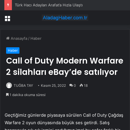
Türk Hacı Adayları Arafat’a Hızla Ulaştı
Menü
Anasayfa
/
Haber
Haber
Call of Duty Modern Warfare
2 silahları eBay’de satılıyor
TUĞBA TAY
Kasım 25, 2022
0
18
1 dakika okuma süresi
Geçtiğimiz günlerde piyasaya sürülen Call of Duty Çağdaş
Warfare 2 oyun dünyasında büyük ses getirdi. Satış