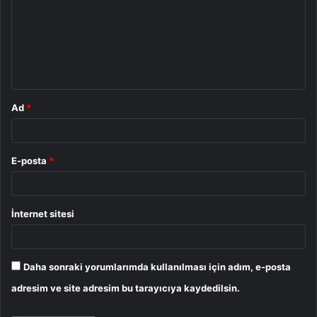
r
u
m
*
Ad
*
E-posta
*
İnternet sitesi
Daha sonraki yorumlarımda kullanılması için adım, e-posta
adresim ve site adresim bu tarayıcıya kaydedilsin.