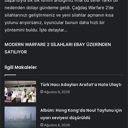
başarısıyla sık sık ismini andığımız imal bu sefer farklı bir
nedenden dolayı gündeme geldi. Çağdaş Warfare 2’de
silahlarınızı geliştirmeniz ve yeni silahlar açmanın kısa
yolunu arıyorsanız, oyuncular bunun daha hızlı bir
yöntemini buldu. İşte detaylar…
MODERN WARFARE 2 SİLAHLARI EBAY ÜZERİNDEN
SATILIYOR
İlgili Makaleler
Türk Hacı Adayları Arafat’a Hızla Ulaştı
Ağustos 9, 2026
Albüm: Hong Kong’da Noul Tayfunu için
uyarı seviyesi düşürüldü
Ağustos 8, 2026