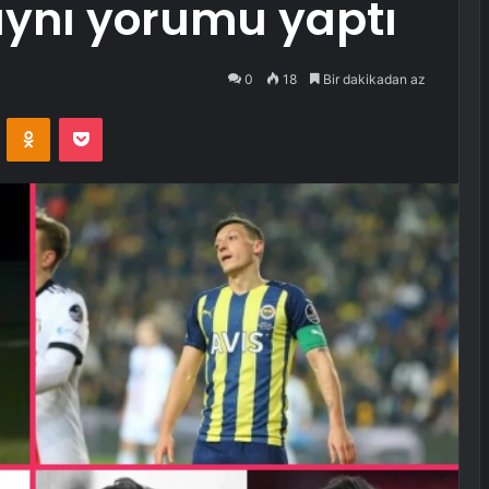
aynı yorumu yaptı
0
18
Bir dakikadan az
VKontakte
Odnoklassniki
Pocket