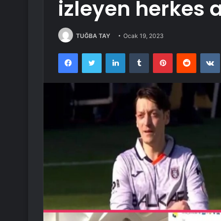
izleyen herkes 
TUĞBA TAY
Ocak 19, 2023
Facebook
Twitter
LinkedIn
Tumblr
Pinterest
Reddit