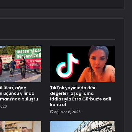
llüleri, ağaç
TikTok yayınında dini
in üçüncü yılında
değerleri aşağılama
rmanı’nda buluştu
iddiasıyla Esra Gürbüz’e adli
kontrol
2026
Ağustos 8, 2026