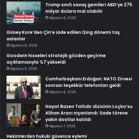
Trump sınıfı savaş gemileri ABD’ye 275
milyar dolara mal olabilir
Ağustos 8, 2026
Güney Kore’den Çin’e iade edilen Qing dönemi taş
aslanlar
Ağustos 8, 2026
Goodwin hisseleri stratejik gözden geçirme
açıklamasıyla %7 yükseldi
Ağustos 8, 2026
Cumhurbaşkanı Erdoğan: NATO Zirvesi
sonrası teşekkür telefonları geldi
Ağustos 8, 2026
Hayat Bazen Tatlıdır dizisinin Loçko’su
Alihan Aracı nişanlandı: Sade törene
yakın dostlar katıldı
Ağustos 7, 2026
Hekimlerden hukuki güvence eylemi