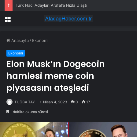
Türk Hacı Adayları Arafat’a Hızla Ulaştı
Menü
Anasayfa
/
Ekonomi
Ekonomi
Elon Musk’ın Dogecoin
hamlesi meme coin
piyasasını ateşledi
TUĞBA TAY
Nisan 4, 2023
0
17
1 dakika okuma süresi