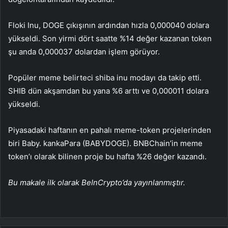
Floki Inu, DOGE çıkışının ardından hızla 0,000040 dolara
yükseldi. Son yirmi dört saatte %14 değer kazanan token
şu anda 0,000037 dolardan işlem görüyor.
Popüler meme belirteci
shiba inu
modayı da takip etti.
SHIB dün akşamdan bu yana %6 arttı ve 0,000011 dolara
yükseldi.
Piyasadaki haftanın en pahalı meme-token projelerinden
biri Baby.
kanka
Para (BABYDOGE).
BNB
Chain’in meme
token’ı olarak bilinen proje bu hafta %26 değer kazandı.
Bu makale ilk olarak BeInCrypto’da yayınlanmıştır.