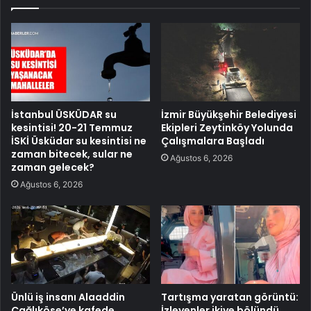
İstanbul ÜSKÜDAR su
İzmir Büyükşehir Belediyesi
kesintisi! 20-21 Temmuz
Ekipleri Zeytinköy Yolunda
İSKİ Üsküdar su kesintisi ne
Çalışmalara Başladı
zaman bitecek, sular ne
Ağustos 6, 2026
zaman gelecek?
Ağustos 6, 2026
Ünlü iş insanı Alaaddin
Tartışma yaratan görüntü:
Çağlıköse’ye kafede
İzleyenler ikiye bölündü