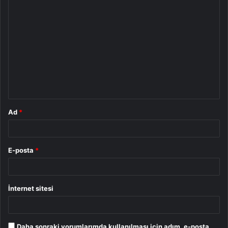
Y
o
r
u
m
*
Ad
*
E-posta
*
İnternet sitesi
Daha sonraki yorumlarımda kullanılması için adım, e-posta