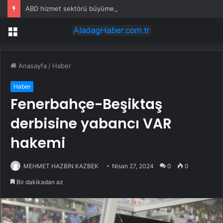
ABD hizmet sektörü büyümesi Temmuz’da hafif yükseldi – ISM
Menü
Anasayfa
/
Haber
Haber
Fenerbahçe-Beşiktaş
derbisine yabancı VAR
hakemi
MEHMET HAZBİN KAZBEK
Nisan 27, 2024
0
0
Bir dakikadan az