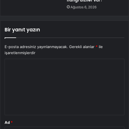
Ağustos 6, 2026
Bir yanıt yazın
E-posta adresiniz yayınlanmayacak.
Gerekli alanlar
*
ile
işaretlenmişlerdir
Y
o
r
u
m
*
Ad
*