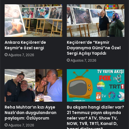
Ankara Keçiören’de
Keçiören’de “Keşmir
Keşmir’e özel sergi
Dayanışma Günü”ne Özel
Sergi Açılışı Yapıldı
Ağustos 7, 2026
Ağustos 7, 2026
Reha Muhtar’ın kızı Ayşe
Bu akşam hangi diziler var?
Nazlı’dan duygulandıran
21 Temmuz yayın akışında
paylaşım: Özlüyorum
neler var? ATV, Show TV,
NOW, TV8, TRT1, Kanal D,
Ağustos 7, 2026
hangi diziler var?