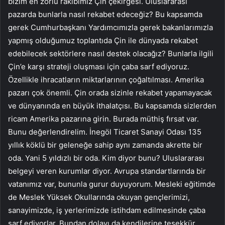
bizim en zorlu rakibimiz Çin çekirgesi. Uluslararası
pazarda bunlarla nasıl rekabet edeceğiz? Bu kapsamda
gerek Cumhurbaşkanı Yardımcımızla gerek bakanlarımızla
yapmış olduğumuz toplantıda Çin ile dünyada rekabet
edebilecek sektörlere nasıl destek olacağız? Bunlarla ilgili
Çin’e karşı strateji oluşması için çaba sarf ediyoruz.
Özellikle ihracatların miktarlarının çoğaltılması. Amerika
pazarı çok önemli. Çin orada sizinle rekabet yapamayacak
ve dünyanında en büyük ithalatçısı. Bu kapsamda sizlerden
ricam Amerika pazarına girin. Burada müthiş fırsat var.
Bunu değerlendirelim. İnegöl Ticaret Sanayi Odası 135
yıllık köklü bir geleneğe sahip aynı zamanda akrette bir
oda. Yani 5 yıldızlı bir oda. Kim diyor bunu? Uluslararası
belgeyi veren kurumlar diyor. Avrupa standartlarında bir
vatanımız var, bununla gurur duyuyorum. Mesleki eğitimde
de Meslek Yüksek Okullarında okuyan gençlerimizi,
sanayimizde, iş yerlerimizde istihdam edilmesinde çaba
sarf ediyorlar. Bundan dolayı da kendilerine teşekkür