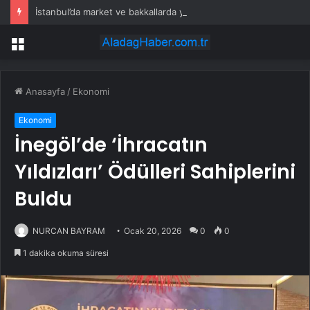
İstanbul’da market ve bakkallarda yeni uygulama devreye girdi
Menü
Anasayfa
/
Ekonomi
Ekonomi
İnegöl’de ‘İhracatın
Yıldızları’ Ödülleri Sahiplerini
Buldu
NURCAN BAYRAM
Ocak 20, 2026
0
0
1 dakika okuma süresi