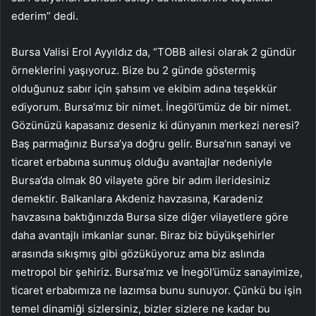
ederim” dedi.
Bursa Valisi Erol Ayyıldız da, “TOBB ailesi olarak 2 gündür
örneklerini yaşıyoruz. Bize bu 2 günde göstermiş
olduğunuz sabır için şahsım ve ekibim adına teşekkür
ediyorum. Bursa’mız bir nimet. İnegöl’ümüz de bir nimet.
Gözünüzü kapasanız deseniz ki dünyanın merkezi neresi?
Baş parmağınız Bursa’ya doğru gelir. Bursa’nın sanayi ve
ticaret erbabına sunmuş olduğu avantajlar nedeniyle
Bursa’da olmak 80 vilayete göre bir adım ileridesiniz
demektir. Balkanlara Akdeniz havzasına, Karadeniz
havzasına baktığınızda Bursa size diğer vilayetlere göre
daha avantajlı imkanlar sunar. Biraz biz büyükşehirler
arasında sıkışmış gibi gözüküyoruz ama biz aslında
metropol bir şehiriz. Bursa’mız ve İnegöl’ümüz sanayimize,
ticaret erbabımıza ne lazımsa bunu sunuyor. Çünkü bu işin
temel dinamiği sizlersiniz, bizler sizlere ne kadar bu