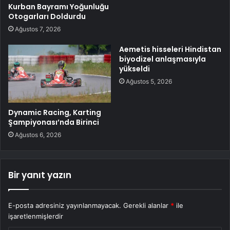
Kurban Bayramı Yoğunluğu
Otogarları Doldurdu
Ağustos 7, 2026
Aemetis hisseleri Hindistan
biyodizel anlaşmasıyla
yükseldi
Ağustos 5, 2026
Dynamic Racing, Karting
Şampiyonası’nda Birinci
Ağustos 6, 2026
Bir yanıt yazın
E-posta adresiniz yayınlanmayacak.
Gerekli alanlar
*
ile
işaretlenmişlerdir