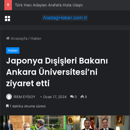
Türk Hacı Adayları Arafat’a Hızla Ulaştı
Menü
Anasayfa
/
Haber
Haber
Japonya Dışişleri Bakanı
Ankara Üniversitesi’ni
ziyaret etti
İREM EYİSOY
Ocak 17, 2024
0
9
1 dakika okuma süresi