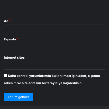
m
*
Ad
*
E-posta
*
İnternet sitesi
Daha sonraki yorumlarımda kullanılması için adım, e-posta
adresim ve site adresim bu tarayıcıya kaydedilsin.