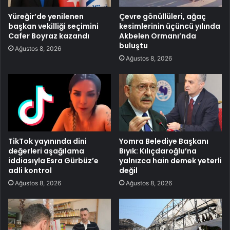
Yüreğir’de yenilenen
Çevre gönüllüleri, ağaç
başkan vekilliği seçimini
kesimlerinin üçüncü yılında
Cafer Boyraz kazandı
Akbelen Ormanı’nda
buluştu
Ağustos 8, 2026
Ağustos 8, 2026
TikTok yayınında dini
Yomra Belediye Başkanı
değerleri aşağılama
Bıyık: Kılıçdaroğlu’na
iddiasıyla Esra Gürbüz’e
yalnızca hain demek yeterli
adli kontrol
değil
Ağustos 8, 2026
Ağustos 8, 2026