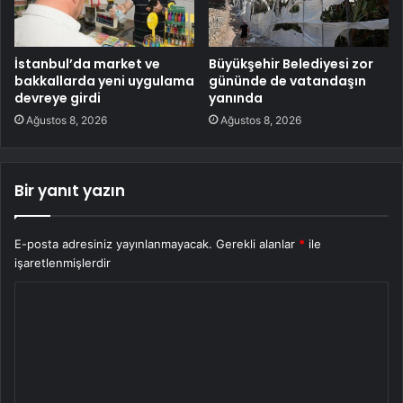
İstanbul’da market ve
Büyükşehir Belediyesi zor
bakkallarda yeni uygulama
gününde de vatandaşın
devreye girdi
yanında
Ağustos 8, 2026
Ağustos 8, 2026
Bir yanıt yazın
E-posta adresiniz yayınlanmayacak.
Gerekli alanlar
*
ile
işaretlenmişlerdir
Y
o
r
u