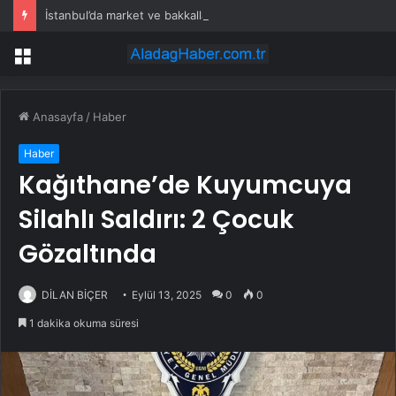
İstanbul’da market ve bakkallarda yeni uygulama devreye girdi
Menü
Anasayfa
/
Haber
Haber
Kağıthane’de Kuyumcuya
Silahlı Saldırı: 2 Çocuk
Gözaltında
DİLAN BİÇER
Eylül 13, 2025
0
0
1 dakika okuma süresi