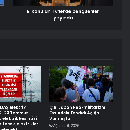
El konulan TV’lerde penguenler
yayında
EDAŞ elektrik
Çin: Japon Neo-militarizmi
 22-23 Temmuz
Özündeki Tehdidi Açığa
 elektrik kesintisi
Vurmuştur
itecek, elektrikler
Ağustos 6, 2026
gelecek?