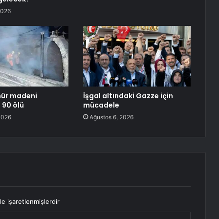
2026
mür madeni
İşgal altındaki Gazze için
 90 ölü
mücadele
2026
Ağustos 6, 2026
le işaretlenmişlerdir