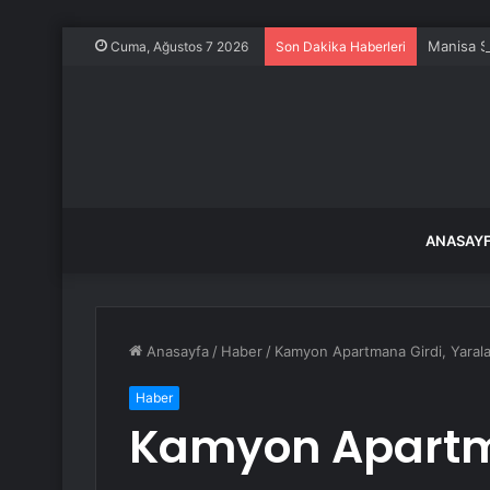
Manisa S
Cuma, Ağustos 7 2026
Son Dakika Haberleri
ANASAY
Anasayfa
/
Haber
/
Kamyon Apartmana Girdi, Yaral
Haber
Kamyon Apartm