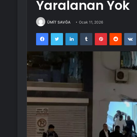
Yaralanan Yok
ÜMİT SAVĞA
Ocak 11, 2026
Facebook
Twitter
LinkedIn
Tumblr
Pinterest
Reddit