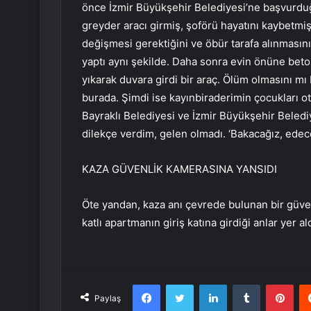
önce İzmir Büyükşehir Belediyesi’ne başvurdu
greyder aracı girmiş, şoförü hayatını kaybetmi
değişmesi gerektiğini ve öbür tarafa alınmasın
yaptı aynı şekilde. Daha sonra evin önüne beto
yıkarak duvara girdi bir araç. Ölüm olmasını m
burada. Şimdi ise kayınbiraderimin çocukları ot
Bayraklı Belediyesi ve İzmir Büyükşehir Belediy
dilekçe verdim, gelen olmadı. ‘Bakacağız, edec
KAZA GÜVENLİK KAMERASINA YANSIDI
Öte yandan, kaza anı çevrede bulunan bir güv
katlı apartmanın giriş katına girdiği anlar yer ald
Facebook
Twitter
LinkedIn
Tumblr
Pint
Paylaş