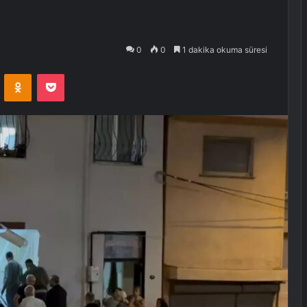
0
0
1 dakika okuma süresi
VKontakte
Odnoklassniki
Pocket