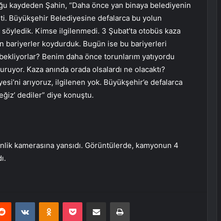
ğu kaydeden Şahin, “Daha önce yan binaya belediyenin
şti. Büyükşehir Belediyesine defalarca bu yolun
ı söyledik. Kimse ilgilenmedi. 3 Şubat’ta otobüs kaza
n bariyerler koydurduk. Bugün ise bu bariyerleri
ı bekliyorlar? Benim daha önce torunlarım yatıyordu
uruyor. Kaza anında orada olsalardı ne olacaktı?
esi’ni arıyoruz, ilgilenen yok. Büyükşehir’e defalarca
eğiz’ dediler” diye konuştu.
enlik kamerasına yansıdı. Görüntülerde, kamyonun 4
ı.
erest
Reddit
VKontakte
Odnoklassniki
Pocket
E-Posta ile paylaş
Yazdır