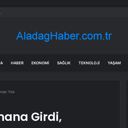
aruhanlı’ya Büyükşehir’den tarımsal destek
FA
HABER
EKONOMI
SAĞLIK
TEKNOLOJI
YAŞAM
anan Yok
ana Girdi,