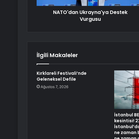
NATO'dan Ukrayna'ya Destek
Vurgusu
İlgili Makaleler
Kırklareli Festivali’nde
Geleneksel Defile
Ağustos 7, 2026
İstanbul B
kesintisi!
İstanbul’da
ne zaman b
ne zaman 