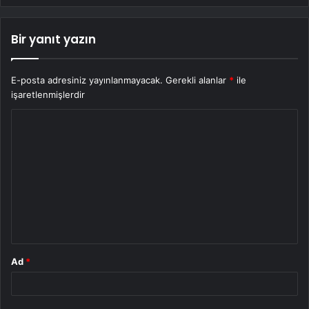
Bir yanıt yazın
E-posta adresiniz yayınlanmayacak.
Gerekli alanlar
*
ile
işaretlenmişlerdir
Y
o
r
u
m
*
Ad
*