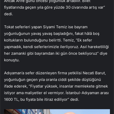
Ancak Arife günü öncesi yoğunluk artabilir. Bilet
fiyatlarında geçen yıla göre yüzde 30 civarında artış var”
dedi.
Tokat seferleri yapan Siyami Temiz ise bayram
yoğunluğunun yavaş yavaş başladığını, fakat hâlâ boş
koltukların bulunduğunu belirtti. Temiz, “Ek sefer
yapmadık, kendi seferlerimizle ilerliyoruz. Asıl hareketliliği
her zamanki gibi bayramdan iki gün önce bekliyoruz” diye
konuştu.
Adıyaman’a sefer düzenleyen firma yetkilisi Necati Barut,
yoğunluğun geçen yıla oranla ciddi şekilde düştüğünü
ifade ederek, “Fiyatlar yüksek, insanlar memlekete gitmek
istiyor ama maliyetler el vermiyor. İstanbul-Adıyaman arası
1600 TL, bu fiyata bile itiraz ediliyor” dedi.