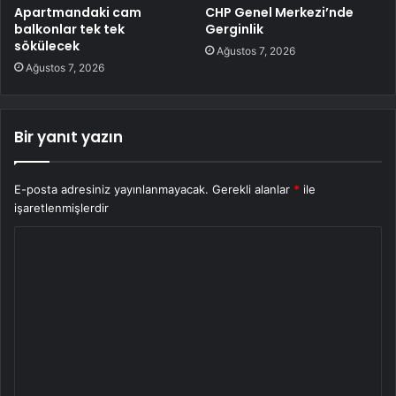
Apartmandaki cam
CHP Genel Merkezi’nde
balkonlar tek tek
Gerginlik
sökülecek
Ağustos 7, 2026
Ağustos 7, 2026
Bir yanıt yazın
E-posta adresiniz yayınlanmayacak.
Gerekli alanlar
*
ile
işaretlenmişlerdir
Y
o
r
u
m
*