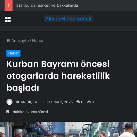
İstanbul’da market ve bakkallarda yeni uygulama devreye girdi
Menü
Anasayfa
/
Haber
Haber
Kurban Bayramı öncesi
otogarlarda hareketlilik
başladı
DİLAN BİÇER
Haziran 2, 2025
0
0
1 dakika okuma süresi