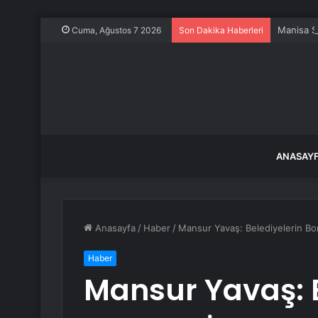
Manisa S
Cuma, Ağustos 7 2026
Son Dakika Haberleri
ANASAY
Anasayfa
/
Haber
/
Mansur Yavaş: Belediyelerin Borç
Haber
Mansur Yavaş: B