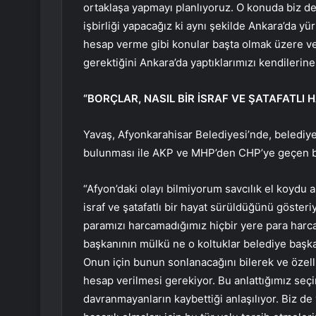
ortaklaşa yapmayı planlıyoruz. O konuda biz de
işbirliği yapacağız ki aynı şekilde Ankara’da yür
hesap verme gibi konular başta olmak üzere ve 
gerektiğini Ankara’da yaptıklarımızı kendilerine
“BORÇLAR, NASIL BİR İSRAF VE ŞATAFATL
Yavaş, Afyonkarahisar Belediyesi’nde, belediye 
bulunması ile AKP ve MHP’den CHP’ye geçen bel
“Afyon’daki olayı bilmiyorum savcılık el koydu 
israf ve şatafatlı bir hayat sürüldüğünü gösteri
paramızı harcamadığımız hiçbir yere para harc
başkanının mülkü ne o koltuklar belediye başk
Onun için bunun sonlanacağını bilerek ve özellik
hesap verilmesi gerekiyor. Bu anlattığımız s
davranmayanların kaybettiği anlaşılıyor. Biz 