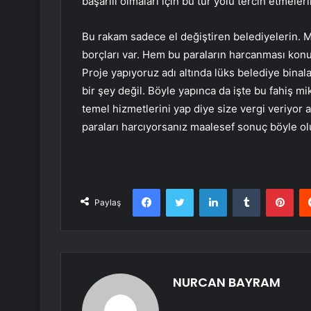
başarılı olmaları için bu tür yolu tercih etmeler
Bu rakam sadece el değiştiren belediyelerin. M
borçları var. Hem bu paraların harcanması kon
Proje yapıyoruz adı altında lüks belediye binal
bir şey değil. Böyle yapınca da işte bu fahiş mi
temel hizmetlerini yap diye size vergi veriyor 
paraları harcıyorsanız maalesef sonuç böyle ol
Facebook
Twitter
LinkedIn
Tumblr
Pint
Paylaş
NURCAN BAYRAM