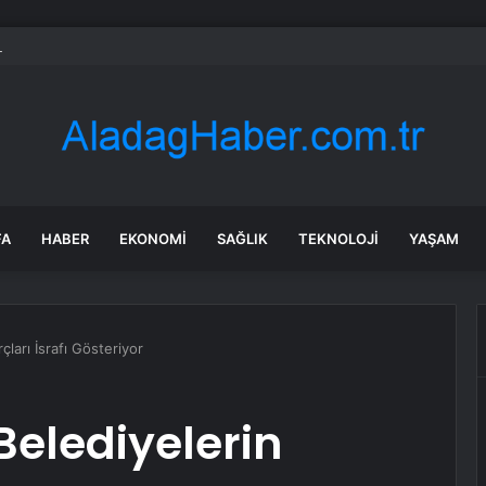
aruhanlı’ya Büyükşehir’den tarımsal destek
FA
HABER
EKONOMI
SAĞLIK
TEKNOLOJI
YAŞAM
ları İsrafı Gösteriyor
elediyelerin