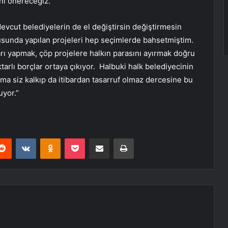
ini önereceğiz.
evcut belediyelerin de el değiştirsin değiştirmesin
usunda yapılan projeleri hep seçimlerde bahsetmiştim.
arı yapmak, çöp projelere halkın parasını ayırmak doğru
ktarlı borçlar ortaya çıkıyor. Halbuki halk belediyecinin
ama siz kalkıp da itibardan tasarruf olmaz dercesine bu
uyor.”
erest
Reddit
VKontakte
Odnoklassniki
Pocket
E-Posta ile paylaş
Yazdır