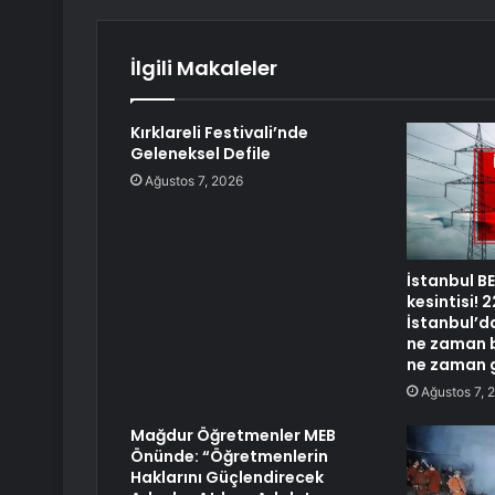
İlgili Makaleler
Kırklareli Festivali’nde
Geleneksel Defile
Ağustos 7, 2026
İstanbul B
kesintisi!
İstanbul’da
ne zaman b
ne zaman 
Ağustos 7, 
Mağdur Öğretmenler MEB
Önünde: “Öğretmenlerin
Haklarını Güçlendirecek