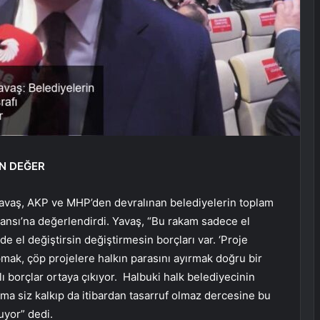
İN DEĞER
avaş, AKP ve MHP’den devralınan belediyelerin toplam
nsı’na değerlendirdi. Yavaş, “Bu rakam sadece el
e el değiştirsin değiştirmesin borçları var. ‘Proje
apmak, çöp projelere halkın parasını ayırmak doğru bir
lı borçlar ortaya çıkıyor. Halbuki halk belediyecinin
ama siz kalkıp da itibardan tasarruf olmaz dercesine bu
uyor” dedi.