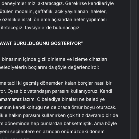
 deneyimlerimizi aktaracağız. Gerekirse kendileriyle
ütülen modelin, şeffaflık, açık yayınlanan ihaleler,
özellikle israfı önleme açısından neler yapılması
 ileteceğiz, tavsiyelerde bulunacağız.
I HAYAT SÜRÜLDÜĞÜNÜ GÖSTERİYOR”
binasının içinde gizli dinleme ve izleme cihazları
ediyelerin boçlarını da şöyle değerlendirdi:
ama tabii ki geçmiş dönemden kalan borçlar nasıl bir
yor. Oysa biz vatandaşın parasını kullanıyoruz. Kendi
amamamız lazım. O belediye binaları ne belediye
anının kendi koltuğu ne de orada ömür boyu oturacak.
le halkın parasını kullanırken çok titiz davranıp bir de
eçim döneminde hep bunlardan bahsetmiştik. Ama böyle
de yeni seçilenlere en azından önümüzdeki dönem