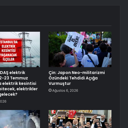
EDAŞ elektrik
Çin: Japon Neo-militarizmi
 22-23 Temmuz
Özündeki Tehdidi Açığa
 elektrik kesintisi
Vurmuştur
itecek, elektrikler
Ağustos 6, 2026
gelecek?
2026