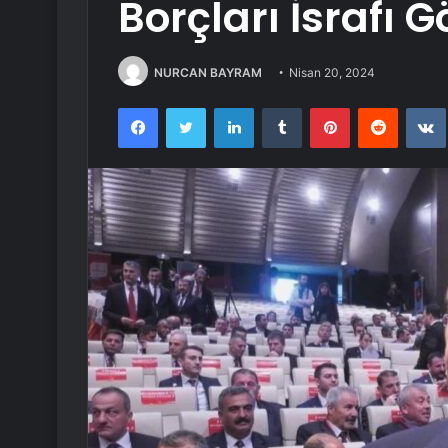
Borçları İsrafı G
NURCAN BAYRAM
Nisan 20, 2024
Facebook
Twitter
LinkedIn
Tumblr
Pinterest
Reddit