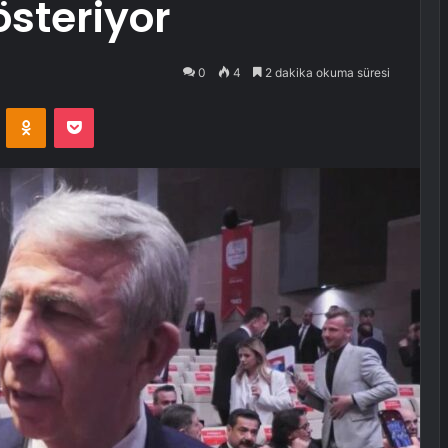
österiyor
0
4
2 dakika okuma süresi
VKontakte
Odnoklassniki
Pocket