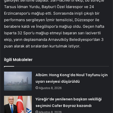
galibiyet serisine başladı. Sarı-lacivertli ekip, bu süreçte
Tarsus İdman Yurdu, Bayburt Özel İdarespor ve 24
Erzincanspor’u mağlup etti. Sonrasında inişli çıkışlı bir
performans sergileyen İzmir temsilcisi, Düzcespor ile
berabere kaldı ve İnegölspor’a mağlup oldu. Geçen hafta
Isparta 32 Spor’u mağlup etmeyi başaran sarı lacivertli
ekip, yarın deplasmanda Arnavutköy Belediyespor’dan 3
puan alarak alt sıralardan kurtulmak istiyor.
İlgili Makaleler
Albüm: Hong Kong’da Noul Tayfunu için
uyarı seviyesi düşürüldü
Ağustos 8, 2026
Yüreğir’de yenilenen başkan vekilliği
seçimini Cafer Boyraz kazandı
Ağustos 8, 2026