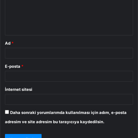
u
m
*
Ad
*
E-posta
*
İnternet sitesi
Daha sonraki yorumlarımda kullanılması için adım, e-posta
adresim ve site adresim bu tarayıcıya kaydedilsin.