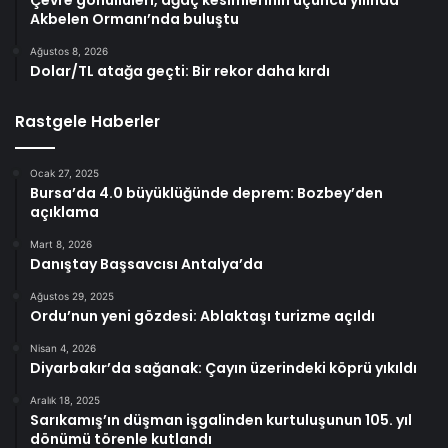
Çevre gönüllüleri, ağaç kesimlerinin üçüncü yılında
Akbelen Ormanı’nda buluştu
Ağustos 8, 2026
Dolar/TL atağa geçti: Bir rekor daha kırdı
Rastgele Haberler
Ocak 27, 2025
Bursa’da 4.0 büyüklüğünde deprem: Bozbey’den
açıklama
Mart 8, 2026
Danıştay Başsavcısı Antalya’da
Ağustos 29, 2025
Ordu’nun yeni gözdesi: Ablaktaşı turizme açıldı
Nisan 4, 2026
Diyarbakır’da sağanak: Çayın üzerindeki köprü yıkıldı
Aralık 18, 2025
Sarıkamış’ın düşman işgalinden kurtuluşunun 105. yıl
dönümü törenle kutlandı