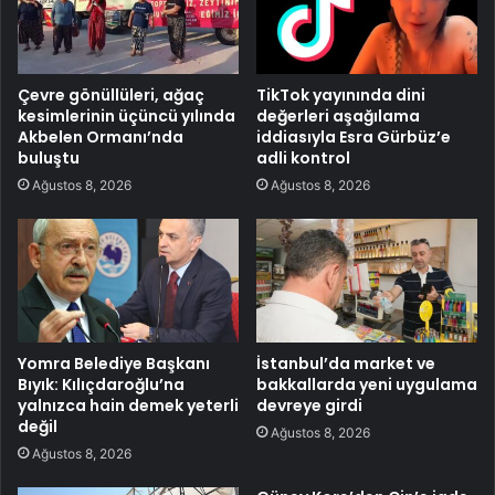
Çevre gönüllüleri, ağaç
TikTok yayınında dini
kesimlerinin üçüncü yılında
değerleri aşağılama
Akbelen Ormanı’nda
iddiasıyla Esra Gürbüz’e
buluştu
adli kontrol
Ağustos 8, 2026
Ağustos 8, 2026
Yomra Belediye Başkanı
İstanbul’da market ve
Bıyık: Kılıçdaroğlu’na
bakkallarda yeni uygulama
yalnızca hain demek yeterli
devreye girdi
değil
Ağustos 8, 2026
Ağustos 8, 2026