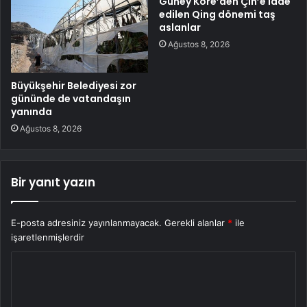
Güney Kore’den Çin’e iade
edilen Qing dönemi taş
aslanlar
Ağustos 8, 2026
Büyükşehir Belediyesi zor
gününde de vatandaşın
yanında
Ağustos 8, 2026
Bir yanıt yazın
E-posta adresiniz yayınlanmayacak.
Gerekli alanlar
*
ile
işaretlenmişlerdir
Y
o
r