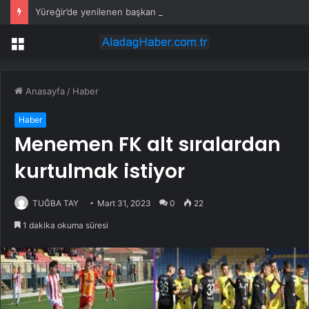
Yüreğir’de yenilenen başkan vekilliği seçimini Cafer Boyraz kazandı
Menü
Anasayfa
/
Haber
Haber
Menemen FK alt sıralardan
kurtulmak istiyor
TUĞBA TAY
Mart 31, 2023
0
22
1 dakika okuma süresi