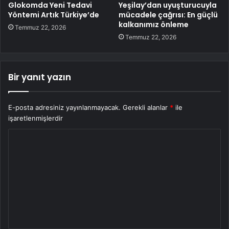
Glokomda Yeni Tedavi
Yeşilay’dan uyuşturucuyla
Yöntemi Artık Türkiye’de
mücadele çağrısı: En güçlü
kalkanımız önleme
Temmuz 22, 2026
Temmuz 22, 2026
Bir yanıt yazın
E-posta adresiniz yayınlanmayacak.
Gerekli alanlar
*
ile
işaretlenmişlerdir
Y
o
r
u
m
*