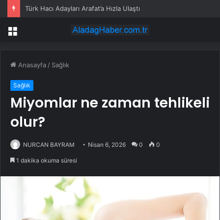
Türk Hacı Adayları Arafat’a Hızla Ulaştı
Menü
Anasayfa
/
Sağlık
Sağlık
Miyomlar ne zaman tehlikeli
olur?
NURCAN BAYRAM
Nisan 6, 2026
0
0
1 dakika okuma süresi