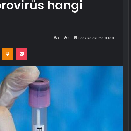
rovirüs hangi
0
0
1 dakika okuma süresi
VKontakte
Odnoklassniki
Pocket