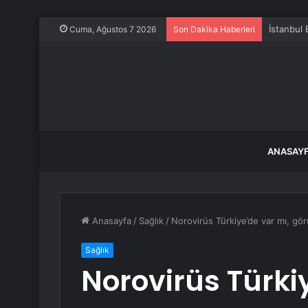
İstanbul 
Cuma, Ağustos 7 2026
Son Dakika Haberleri
ANASAY
Anasayfa
/
Sağlık
/
Norovirüs Türkiye’de var mı, gö
Sağlık
Norovirüs Türki