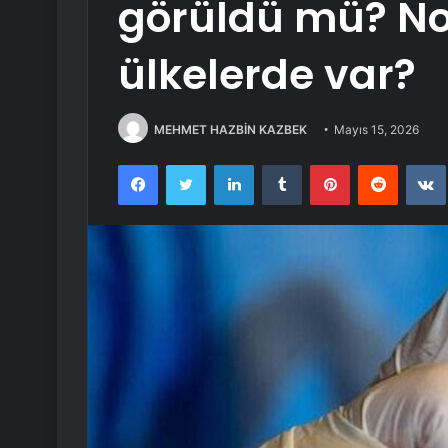
görüldü mü? No
ülkelerde var?
MEHMET HAZBİN KAZBEK
Mayıs 15, 2026
Facebook
Twitter
LinkedIn
Tumblr
Pinterest
Reddit