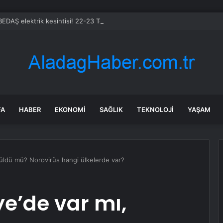
BEDAŞ elektrik kesintisi! 22-23 Temmuz İstanbul’da elektrik kesintisi ne
FA
HABER
EKONOMI
SAĞLIK
TEKNOLOJI
YAŞAM
rüldü mü? Norovirüs hangi ülkelerde var?
ye’de var mı,