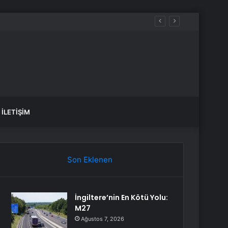
 zaman bitecek, elektrikler ne zaman gelecek?
İLETIŞIM
Son Eklenen
İngiltere’nin En Kötü Yolu:
M27
Ağustos 7, 2026