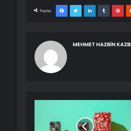
Facebook
Twitter
LinkedIn
Tumblr
Pint
Paylaş
MEHMET HAZBİN KAZB