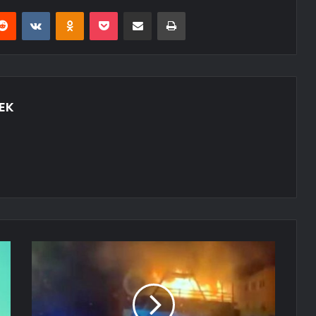
erest
Reddit
VKontakte
Odnoklassniki
Pocket
E-Posta ile paylaş
Yazdır
EK