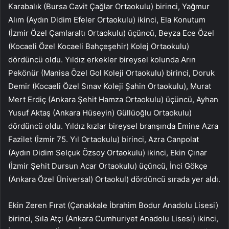
Karabalık (Bursa Cavit Çağlar Ortaokulu) birinci, Yağmur
Alım (Aydın Didim Efeler Ortaokulu) ikinci, Ela Konutum
(İzmir Özel Çamlaraltı Ortaokulu) üçüncü, Beyza Ece Özel
(Kocaeli Özel Kocaeli Bahçeşehir) Kolej Ortaokulu)
dördüncü oldu. Yıldız erkekler bireysel kolunda Arın
Pekönür (Manisa Özel Gol Koleji Ortaokulu) birinci, Doruk
Demir (Kocaeli Özel Sınav Koleji Şahin Ortaokulu), Murat
Mert Erdiç (Ankara Şehit Hamza Ortaokulu) üçüncü, Ayhan
Yusuf Aktaş (Ankara Hüseyin) Güllüoğlu Ortaokulu)
dördüncü oldu. Yıldız kızlar bireysel branşında Emine Azra
Fazilet (İzmir 75. Yıl Ortaokulu) birinci, Azra Canpolat
(Aydın Didim Selçuk Özsoy Ortaokulu) ikinci, Ekin Çınar
(İzmir Şehit Dursun Acar Ortaokulu) üçüncü, İnci Gökçe
(Ankara Özel Üniversal) Ortaokul) dördüncü sırada yer aldı.
Ekin Zeren Fırat (Çanakkale İbrahim Bodur Anadolu Lisesi)
birinci, Sıla Atçı (Ankara Cumhuriyet Anadolu Lisesi) ikinci,