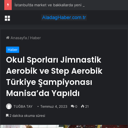
İstanbul’da market ve bakkallarda yeni uygulama devreye girdi
Menü
Anasayfa
/
Haber
Haber
Okul Sporları Jimnastik
Aerobik ve Step Aerobik
Türkiye Şampiyonası
Manisa’da Yapıldı
TUĞBA TAY
Temmuz 4, 2023
0
21
2 dakika okuma süresi