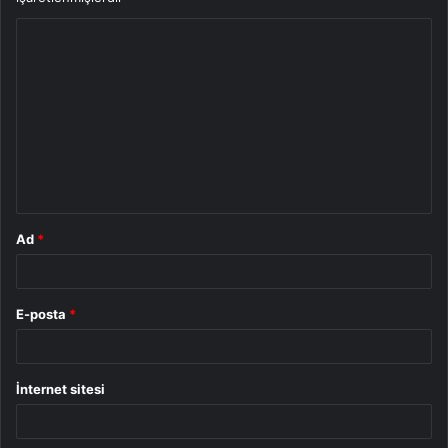
Y
o
r
u
m
*
Ad
*
E-posta
*
İnternet sitesi