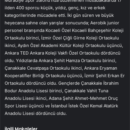
Muradiye Spor Salonu’nda düzenlenen müsabakalarda 17
ilden 400 sporcu küçük, yıldız, genç, kız ve erkek
kategorilerinde mücadele etti. İki gün süren ve büyük
heyecana sahne olan yarışlar sonucunda; Aerobik junior
personel branşında Kocaeli Özel Kocaeli Bahçeşehir Koleji
Ortaokulu birinci, İzmir Özel Çiğli Girne Koleji Ortaokulu
ikinci, Aydın Özel Akademi Kültür Koleji Ortaokulu üçüncü,
Ankara TED Ankara Koleji Vakfı Özel Ortaokulu dördüncü
oldu. Yıldızlarda Ankara Şehit Hamza Ortaokulu birinci,
Çanakkale Cevatpaşa Ortaokulu ikinci, Ankara Eryaman
Kooperatifler Birliği Ortaokulu üçüncü, İzmir Şehit Erkan Er
Ortaokulu dördüncü oldu. Gençlerde Çanakkale İbrahim
Bodur Anadolu Lisesi birinci, Çanakkale Vahit Tuna
Anadolu Lisesi ikinci, Adana Şehit Ahmet-Mehmet Oruç
Spor Lisesi üçüncü ve İstanbul İstek Özel Kemal Atatürk
Anadolu Lisesi dördüncü oldu.
İlgili Makaleler