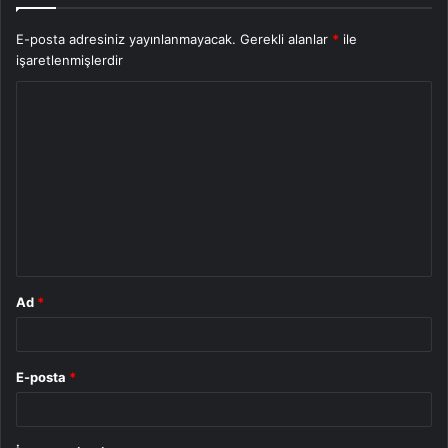
E-posta adresiniz yayınlanmayacak.
Gerekli alanlar
*
ile
işaretlenmişlerdir
Y
o
r
u
m
*
Ad
*
E-posta
*