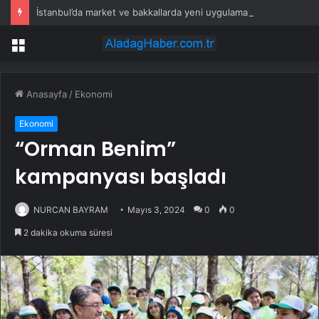
İstanbul’da market ve bakkallarda yeni uygulama devreye girdi
Menü
Anasayfa
/
Ekonomi
Ekonomi
“Orman Benim”
kampanyası başladı
NURCAN BAYRAM
Mayıs 3, 2024
0
0
2 dakika okuma süresi