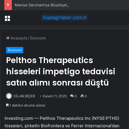
Manisa Saruhanlı’ya Büyükşehir’den tarımsal destek
Menü
Anasayfa
/
Ekonomi
Ekonomi
Pelthos Therapeutics
hisseleri impetigo tedavisi
satın alımı sonrası düştü
DİLAN BİÇER
Kasım 11, 2025
0
0
1 dakika okuma süresi
Investing.com —
Pelthos Therapeutics Inc (NYSE:PTHS)
hisseleri, şirketin Biofrontera ve Ferrer Internacional’dan