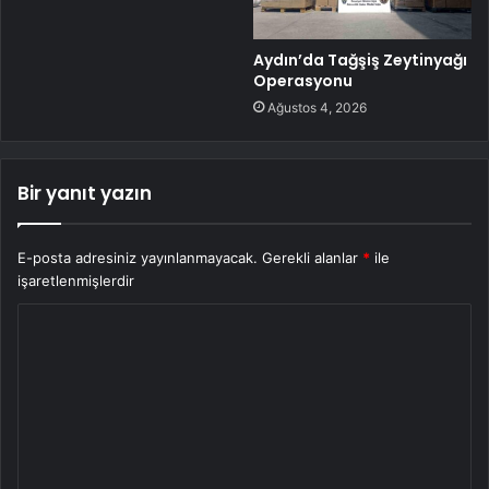
Aydın’da Tağşiş Zeytinyağı
Operasyonu
Ağustos 4, 2026
Bir yanıt yazın
E-posta adresiniz yayınlanmayacak.
Gerekli alanlar
*
ile
işaretlenmişlerdir
Y
o
r
u
m
*