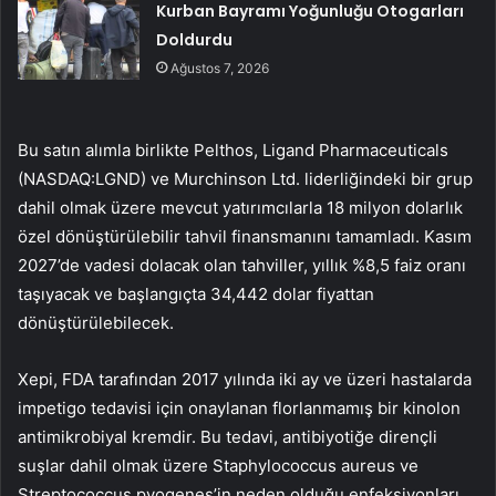
Kurban Bayramı Yoğunluğu Otogarları
Doldurdu
Ağustos 7, 2026
Bu satın alımla birlikte Pelthos,
Ligand Pharmaceuticals
(NASDAQ:LGND)
ve Murchinson Ltd. liderliğindeki bir grup
dahil olmak üzere mevcut yatırımcılarla 18 milyon dolarlık
özel dönüştürülebilir tahvil finansmanını tamamladı. Kasım
2027’de vadesi dolacak olan tahviller, yıllık %8,5 faiz oranı
taşıyacak ve başlangıçta 34,442 dolar fiyattan
dönüştürülebilecek.
Xepi, FDA tarafından 2017 yılında iki ay ve üzeri hastalarda
impetigo tedavisi için onaylanan florlanmamış bir kinolon
antimikrobiyal kremdir. Bu tedavi, antibiyotiğe dirençli
suşlar dahil olmak üzere Staphylococcus aureus ve
Streptococcus pyogenes’in neden olduğu enfeksiyonları