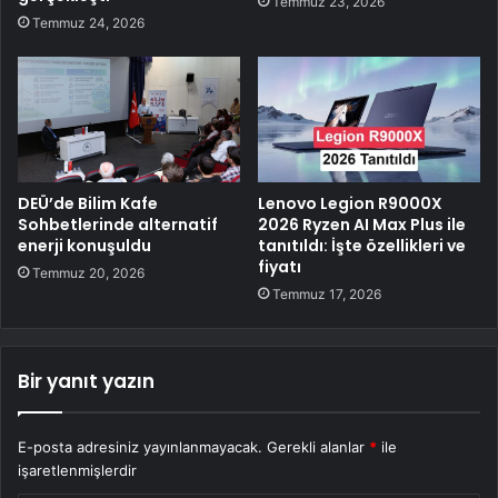
Temmuz 23, 2026
Temmuz 24, 2026
DEÜ’de Bilim Kafe
Lenovo Legion R9000X
Sohbetlerinde alternatif
2026 Ryzen AI Max Plus ile
enerji konuşuldu
tanıtıldı: İşte özellikleri ve
fiyatı
Temmuz 20, 2026
Temmuz 17, 2026
Bir yanıt yazın
E-posta adresiniz yayınlanmayacak.
Gerekli alanlar
*
ile
işaretlenmişlerdir