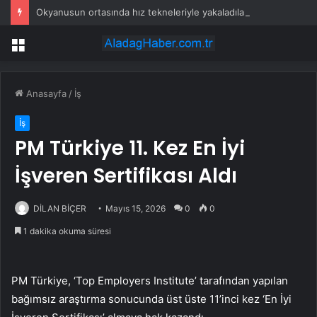
Okyanusun ortasında hız tekneleriyle yakaladılar: 2.6 ton kokain ele geçirildi
Menü
Anasayfa
/
İş
İş
PM Türkiye 11. Kez En İyi
İşveren Sertifikası Aldı
DİLAN BİÇER
Mayıs 15, 2026
0
0
1 dakika okuma süresi
PM Türkiye, ‘Top Employers Institute’ tarafından yapılan
bağımsız araştırma sonucunda üst üste 11’inci kez ‘En İyi