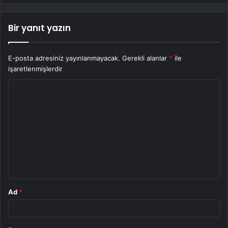
Bir yanıt yazın
E-posta adresiniz yayınlanmayacak.
Gerekli alanlar
*
ile
işaretlenmişlerdir
Y
o
r
u
m
*
Ad
*