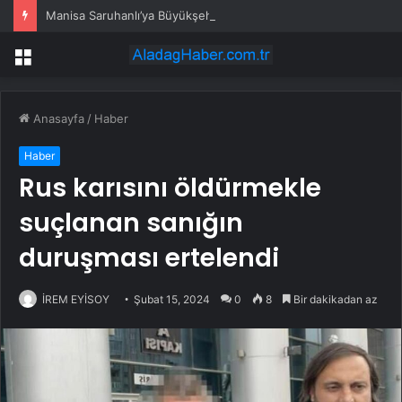
Manisa Saruhanlı’ya Büyükşehir’den tarımsal destek
Menü
Anasayfa
/
Haber
Haber
Rus karısını öldürmekle
suçlanan sanığın
duruşması ertelendi
İREM EYİSOY
Şubat 15, 2024
0
8
Bir dakikadan az