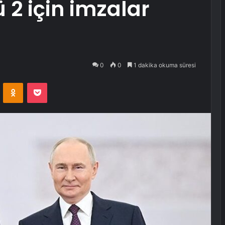
 2 için imzalar
0
0
1 dakika okuma süresi
VKontakte
Odnoklassniki
Pocket