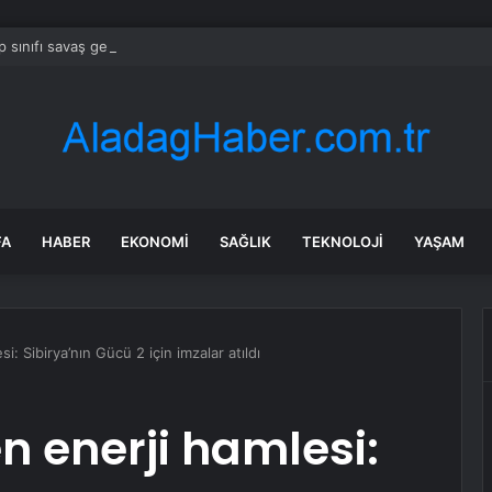
 sınıfı savaş gemileri ABD’ye 275 milyar dolara mal olabilir
FA
HABER
EKONOMI
SAĞLIK
TEKNOLOJI
YAŞAM
i: Sibirya’nın Gücü 2 için imzalar atıldı
n enerji hamlesi: