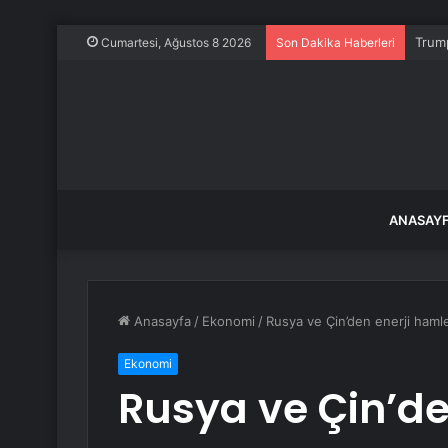
Trump
Cumartesi, Ağustos 8 2026
Son Dakika Haberleri
ANASAY
Anasayfa
/
Ekonomi
/
Rusya ve Çin’den enerji hamles
Ekonomi
Rusya ve Çin’de