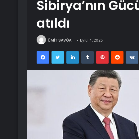
Sibirya’nın Gücü
atıldı
ÜMİT SAVĞA
Eylül 4, 2025
Facebook
Twitter
LinkedIn
Tumblr
Pinterest
Reddit