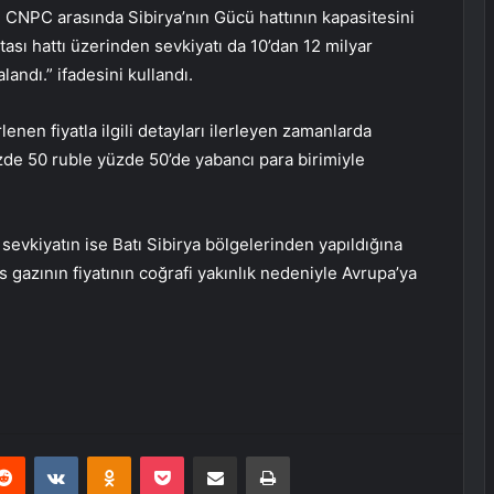
e CNPC arasında Sibirya’nın Gücü hattının kapasitesini
sı hattı üzerinden sevkiyatı da 10’dan 12 milyar
ndı.” ifadesini kullandı.
nen fiyatla ilgili detayları ilerleyen zamanlarda
üzde 50 ruble yüzde 50’de yabancı para birimiyle
 sevkiyatın ise Batı Sibirya bölgelerinden yapıldığına
 gazının fiyatının coğrafi yakınlık nedeniyle Avrupa’ya
erest
Reddit
VKontakte
Odnoklassniki
Pocket
E-Posta ile paylaş
Yazdır