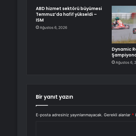
ABD hizmet sektörü büyümesi
Temmuz’da hafif yükseldi –
ISM
Ağustos 6, 2026
Dynamic Ra
Şampiyonas
Ağustos 6, 
Bir yanıt yazın
E-posta adresiniz yayınlanmayacak.
Gerekli alanlar
*
i
Y
o