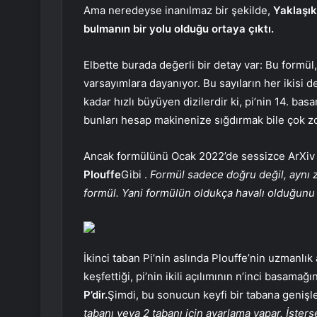
Ama neredeyse inanılmaz bir şekilde,
Yaklaşık 
bulmanın bir yolu olduğu ortaya çıktı.
Elbette burada değerli bir detay var: Bu formül,
varsayımlara dayanıyor. Bu sayıların her ikisi
kadar hızlı büyüyen dizilerdir ki, pi’nin 14. ba
bunları hesap makinenize sığdırmak bile çok zor
Ancak formülünü Ocak 2022’de sessizce ArXiv
Plouffe
Gibi .
Formül sadece doğru değil, aynı za
formül. Yani formülün oldukça havalı olduğunu 
İkinci taban Pi’nin aslında Plouffe’nin uzmanlık
keşfettiği, pi’nin ikili açılımının n’inci basam
P’dir.
Şimdi, bu sonucun keyfi bir tabana genişle
tabanı veya 2 tabanı için ayarlama yapar. İsters