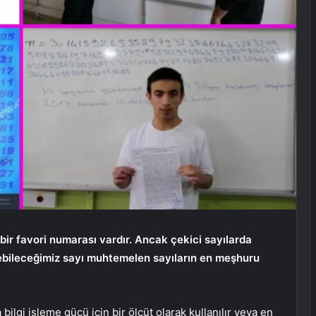
bir favori numarası vardır. Ancak çekici sayılarda
bileceğimiz sayı muhtemelen sayıların en meşhuru
ilgi işleme gücü için bir ölçüt olarak kullanılır veya en