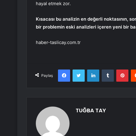
hayal etmek zor.
Kısacası bu analizin en değerli noktasının, s
bir problemin eski analizleri içeren yeni bir b
haber-taslicay.com.tr
Facebook
Twitter
LinkedIn
Tumblr
Pint
Paylaş
TUĞBA TAY