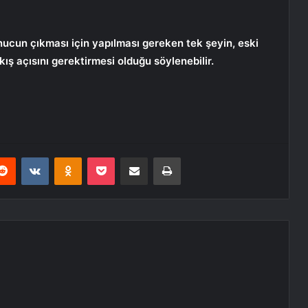
onucun çıkması için yapılması gereken tek şeyin, eski
akış açısını gerektirmesi olduğu söylenebilir.
erest
Reddit
VKontakte
Odnoklassniki
Pocket
E-Posta ile paylaş
Yazdır