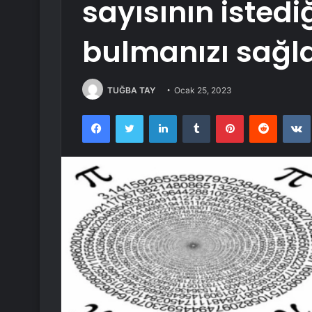
sayısının isted
bulmanızı sağl
TUĞBA TAY
Ocak 25, 2023
Facebook
Twitter
LinkedIn
Tumblr
Pinterest
Reddit