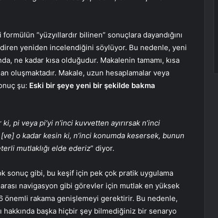
i formülün “yüzyıllardır bilinen” sonuçlara dayandığını
adiren yeniden incelendiğini söylüyor. Bu nedenle, yeni
nda, ne kadar kısa olduğudur. Makalenin tamamı, kısa
adan oluşmaktadır. Makale, uzun hesaplamalar veya
sonuç şu:
Eski bir şeye yeni bir şekilde bakma
ki, pi veya pi’yi n’inci kuvvetten ayırırsak n’inci
; [ve] o kadar kesin ki, n’inci konumda kesersek, bunun
terli mutlaklığı elde ederiz
” diyor.
ok sonuç gibi, bu keşif için pek çok pratik uygulama
 arası navigasyon gibi görevler için mutlak en yüksek
16 önemli rakama genişlemeyi gerektirir. Bu nedenle,
ı hakkında başka hiçbir şey bilmediğiniz bir senaryo