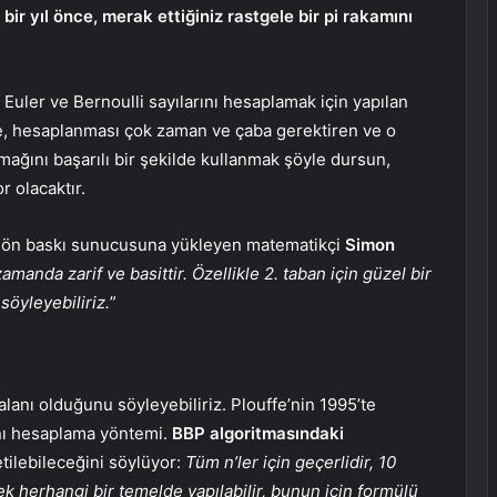
bir yıl önce, merak ettiğiniz rastgele bir pi rakamını
 Euler ve Bernoulli sayılarını hesaplamak için yapılan
 de, hesaplanması çok zaman ve çaba gerektiren ve o
samağını başarılı bir şekilde kullanmak şöyle dursun,
 olacaktır.
 ön baskı sunucusuna yükleyen matematikçi
Simon
manda zarif ve basittir. Özellikle 2. taban için güzel bir
söyleyebiliriz.
”
 alanı olduğunu söyleyebiliriz. Plouffe’nin 1995’te
ağını hesaplama yöntemi.
BBP algoritmasındaki
tilebileceğini söylüyor:
Tüm n’ler için geçerlidir, 10
ek herhangi bir temelde yapılabilir, bunun için formülü