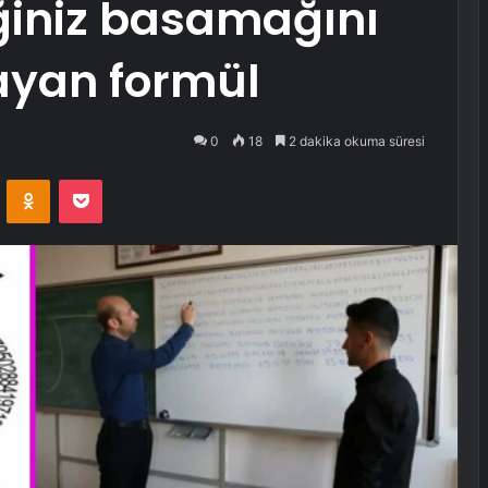
iğiniz basamağını
ayan formül
0
18
2 dakika okuma süresi
VKontakte
Odnoklassniki
Pocket