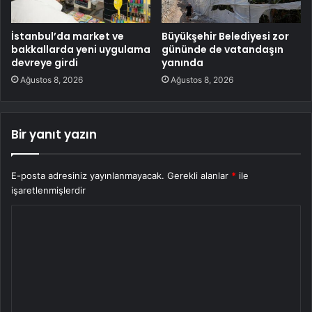
İstanbul’da market ve
Büyükşehir Belediyesi zor
bakkallarda yeni uygulama
gününde de vatandaşın
devreye girdi
yanında
Ağustos 8, 2026
Ağustos 8, 2026
Bir yanıt yazın
E-posta adresiniz yayınlanmayacak.
Gerekli alanlar
*
ile
işaretlenmişlerdir
Y
o
r
u
m