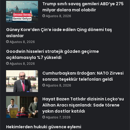
Trump sınıfı savaş gemileri ABD’ye 275
milyar dolara mal olabilir
Ağustos 8, 2026
Güney Kore’den Çin’e iade edilen Qing dönemi taş
aslanlar
Ağustos 8, 2026
Goodwin hisseleri stratejik gözden geçirme
açıklamasıyla %7 yükseldi
Ağustos 8, 2026
Cumhurbaşkanı Erdoğan: NATO Zirvesi
sonrası teşekkür telefonları geldi
Ağustos 8, 2026
Hayat Bazen Tatlıdır dizisinin Loçko’su
Alihan Aracı nişanlandı: Sade törene
yakın dostlar katıldı
Ağustos 7, 2026
Hekimlerden hukuki güvence eylemi