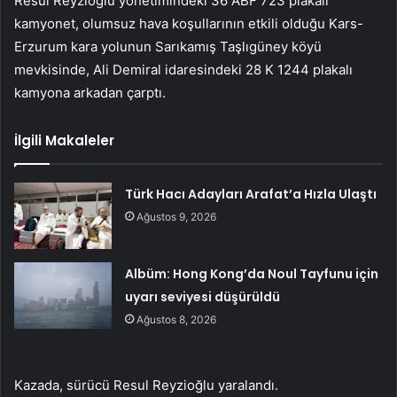
Resul Reyzioğlu yönetimindeki 36 ABF 723 plakalı
kamyonet, olumsuz hava koşullarının etkili olduğu Kars-
Erzurum kara yolunun Sarıkamış Taşlıgüney köyü
mevkisinde, Ali Demiral idaresindeki 28 K 1244 plakalı
kamyona arkadan çarptı.
İlgili Makaleler
Türk Hacı Adayları Arafat’a Hızla Ulaştı
Ağustos 9, 2026
Albüm: Hong Kong’da Noul Tayfunu için
uyarı seviyesi düşürüldü
Ağustos 8, 2026
Kazada, sürücü Resul Reyzioğlu yaralandı.