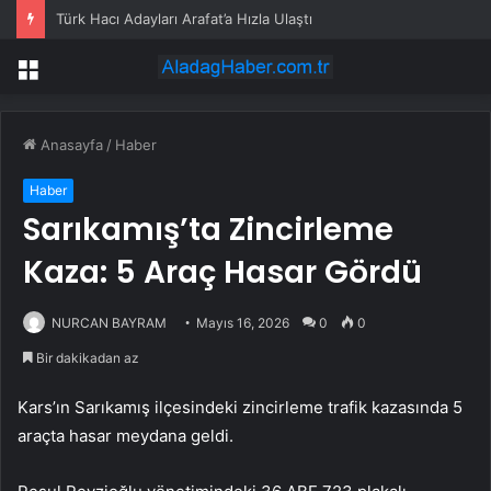
Türk Hacı Adayları Arafat’a Hızla Ulaştı
Menü
Anasayfa
/
Haber
Haber
Sarıkamış’ta Zincirleme
Kaza: 5 Araç Hasar Gördü
NURCAN BAYRAM
Mayıs 16, 2026
0
0
Bir dakikadan az
Kars’ın Sarıkamış ilçesindeki zincirleme trafik kazasında 5
araçta hasar meydana geldi.