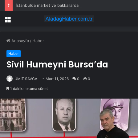
İstanbul’da market ve bakkallarda yeni uygulama devreye girdi
Menü
Anasayfa
/
Haber
Haber
Sivil Humeyni Bursa’da
ÜMİT SAVĞA
Mart 11, 2026
0
0
1 dakika okuma süresi