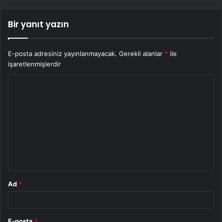
Bir yanıt yazın
E-posta adresiniz yayınlanmayacak.
Gerekli alanlar
*
ile
işaretlenmişlerdir
Y
o
r
u
m
*
Ad
*
E-posta
*