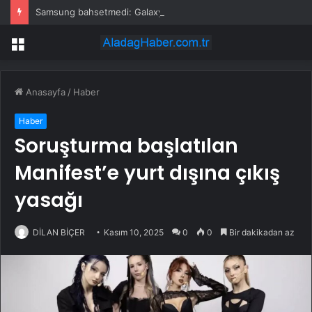
Samsung bahsetmedi: Galaxy Z Fold 8 Ultra’da oyun deneyimini etkileyecek detay!
Menü
Anasayfa
/
Haber
Haber
Soruşturma başlatılan
Manifest’e yurt dışına çıkış
yasağı
DİLAN BİÇER
Kasım 10, 2025
0
0
Bir dakikadan az