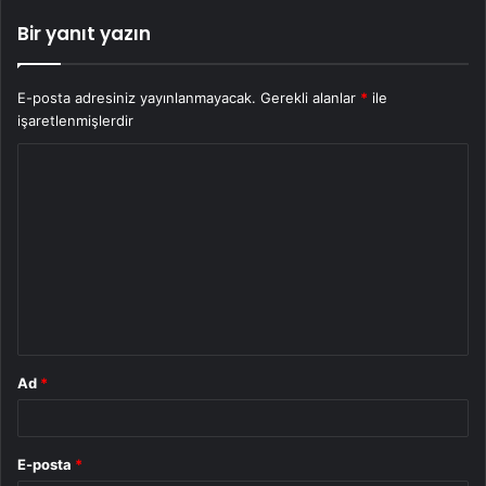
Bir yanıt yazın
E-posta adresiniz yayınlanmayacak.
Gerekli alanlar
*
ile
işaretlenmişlerdir
Y
o
r
u
m
*
Ad
*
E-posta
*