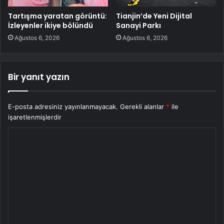
Tartışma yaratan görüntü:
Tianjin’de Yeni Dijital
İzleyenler ikiye bölündü
Sanayi Parkı
Ağustos 6, 2026
Ağustos 6, 2026
Bir yanıt yazın
E-posta adresiniz yayınlanmayacak.
Gerekli alanlar
*
ile
işaretlenmişlerdir
Y
o
r
u
m
*