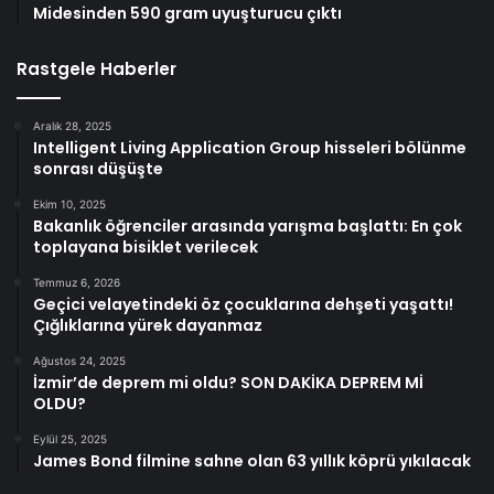
Midesinden 590 gram uyuşturucu çıktı
Rastgele Haberler
Aralık 28, 2025
Intelligent Living Application Group hisseleri bölünme
sonrası düşüşte
Ekim 10, 2025
Bakanlık öğrenciler arasında yarışma başlattı: En çok
toplayana bisiklet verilecek
Temmuz 6, 2026
Geçici velayetindeki öz çocuklarına dehşeti yaşattı!
Çığlıklarına yürek dayanmaz
Ağustos 24, 2025
İzmir’de deprem mi oldu? SON DAKİKA DEPREM Mİ
OLDU?
Eylül 25, 2025
James Bond filmine sahne olan 63 yıllık köprü yıkılacak