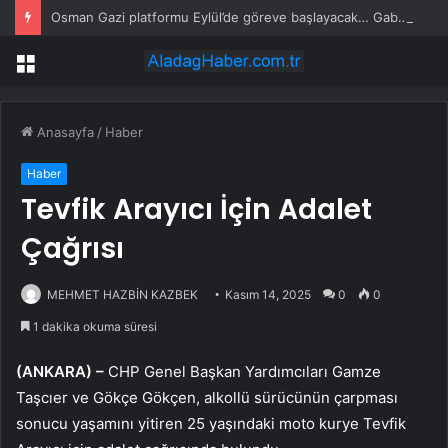
Osman Gazi platformu Eylül’de göreve başlayacak… Gabar’da günlük petrol üretimi 83 bin 200 varile ulaştı
Menü
Anasayfa
/
Haber
Haber
Tevfik Arayıcı İçin Adalet
Çağrısı
MEHMET HAZBİN KAZBEK
Kasım 14, 2025
0
0
1 dakika okuma süresi
(ANKARA) –
CHP Genel Başkan Yardımcıları Gamze
Taşcıer ve Gökçe Gökçen, alkollü sürücünün çarpması
sonucu yaşamını yitiren 25 yaşındaki moto kurye Tevfik