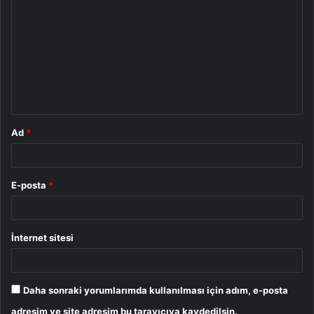
o
r
u
m
*
Ad
*
E-posta
*
İnternet sitesi
Daha sonraki yorumlarımda kullanılması için adım, e-posta
adresim ve site adresim bu tarayıcıya kaydedilsin.