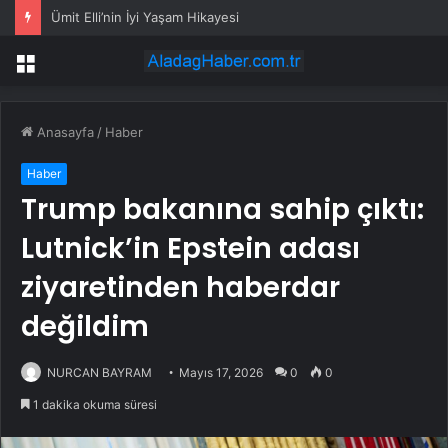
Ümit Elli’nin İyi Yaşam Hikayesi
Menü
Anasayfa
/
Haber
Haber
Trump bakanına sahip çıktı:
Lutnick’in Epstein adası
ziyaretinden haberdar
değildim
NURCAN BAYRAM
Mayıs 17, 2026
0
0
1 dakika okuma süresi