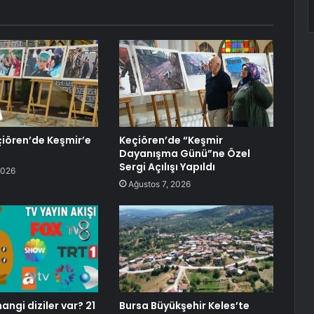
iören’de Keşmir’e
Keçiören’de “Keşmir
Dayanışma Günü”ne Özel
Sergi Açılışı Yapıldı
2026
Ağustos 7, 2026
ngi diziler var? 21
Bursa Büyükşehir Keles’te