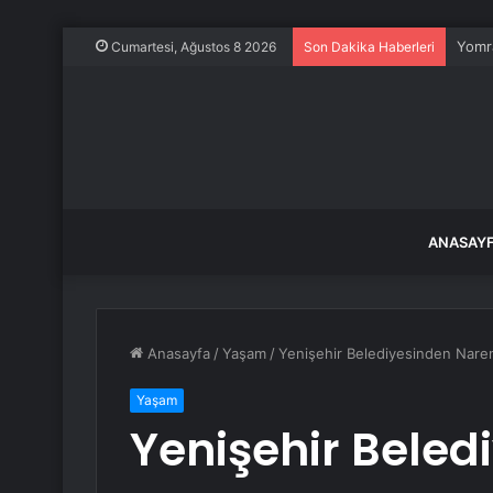
İstan
Cumartesi, Ağustos 8 2026
Son Dakika Haberleri
ANASAY
Anasayfa
/
Yaşam
/
Yenişehir Belediyesinden Naren
Yaşam
Yenişehir Beled