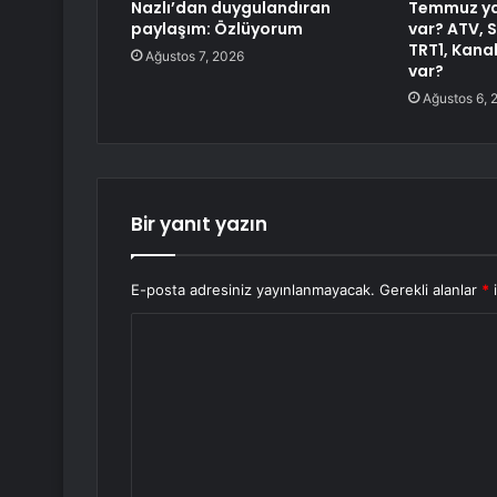
Nazlı’dan duygulandıran
Temmuz yay
paylaşım: Özlüyorum
var? ATV, 
TRT1, Kanal
Ağustos 7, 2026
var?
Ağustos 6, 
Bir yanıt yazın
E-posta adresiniz yayınlanmayacak.
Gerekli alanlar
*
i
Y
o
r
u
m
*