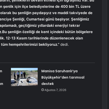
ların, şenliklerin devam etmesi için uğraşımız var. Bu
şenlik için ilçe belediyelerine de 400 bin TL üzere
i olarak bu şenliğin paydaşıyız ve maddi takviyede de
nciye Şenliği, Cumartesi günü başlıyor. Şenliğimiz
yapılamadı, geçtiğimiz yıllardaki enerjiyi tekrar
.Bu şenliğin özelliği de kent içindeki bütün bölgelere
lik. 12-13 Kasım tarihlerinde düzenlenecek olan
 tüm hemşehrilerimizi bekliyoruz.”
dedi.
in
Manisa Saruhanlı’ya
Büyükşehir’den tarımsal
ın
destek
Ağustos 7, 2026