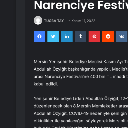
Narenciye Festi
TUĞBA TAY
Kasım 11, 2022
Facebook
Twitter
LinkedIn
Tumblr
Pinterest
Reddit
Mersin Yenişehir Belediye Meclisi Kasım Ayı Top
Abdullah Özyiğit başkanlığında yapıldı. Mecli
arası Narenciye Festivali’ne 400 bin TL maddi ta
kabul edildi.
Yenişehir Belediye Lideri Abdullah Özyiğit, 12
düzenlenecek olan 8.Mersin Memleketler arası N
Abdullah Özyiğit, COVID-19 nedeniyle şenliğin ik
etkinlikler ile yapılacağını söyleyerek Mersinli