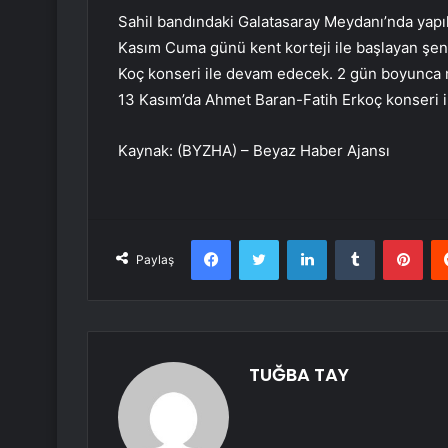
Sahil bandındaki Galatasaray Meydanı’nda yapıl
Kasım Cuma günü kent korteji ile başlayan şenl
Koç konseri ile devam edecek. 2 gün boyunca mü
13 Kasım’da Ahmet Baran-Fatih Erkoç konseri i
Kaynak: (BYZHA) – Beyaz Haber Ajansı
Facebook
Twitter
LinkedIn
Tumblr
Pint
Paylaş
TUĞBA TAY