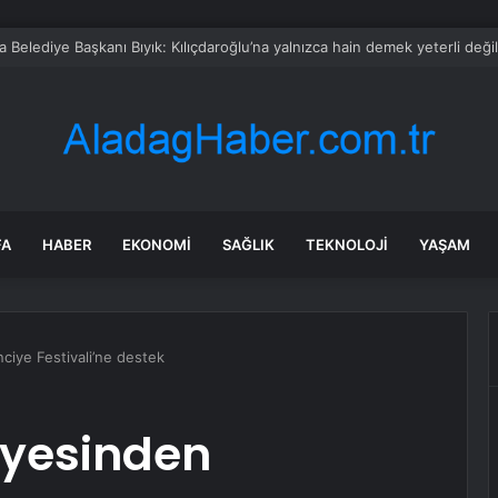
bul’da market ve bakkallarda yeni uygulama devreye girdi
FA
HABER
EKONOMI
SAĞLIK
TEKNOLOJI
YAŞAM
ciye Festivali’ne destek
iyesinden