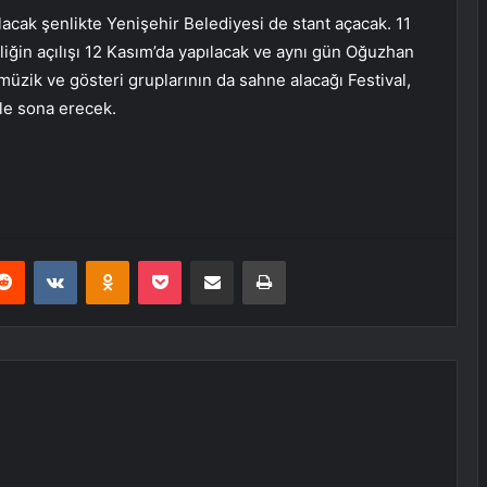
acak şenlikte Yenişehir Belediyesi de stant açacak. 11
iğin açılışı 12 Kasım’da yapılacak ve aynı gün Oğuzhan
zik ve gösteri gruplarının da sahne alacağı Festival,
le sona erecek.
erest
Reddit
VKontakte
Odnoklassniki
Pocket
E-Posta ile paylaş
Yazdır