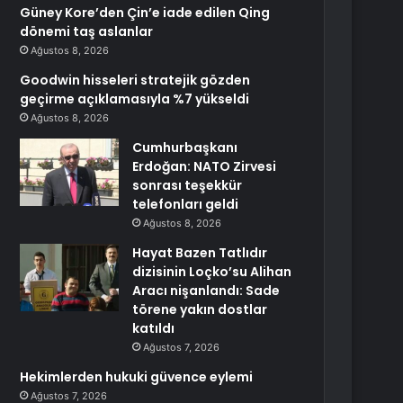
Güney Kore’den Çin’e iade edilen Qing
dönemi taş aslanlar
Ağustos 8, 2026
Goodwin hisseleri stratejik gözden
geçirme açıklamasıyla %7 yükseldi
Ağustos 8, 2026
Cumhurbaşkanı
Erdoğan: NATO Zirvesi
sonrası teşekkür
telefonları geldi
Ağustos 8, 2026
Hayat Bazen Tatlıdır
dizisinin Loçko’su Alihan
Aracı nişanlandı: Sade
törene yakın dostlar
katıldı
Ağustos 7, 2026
Hekimlerden hukuki güvence eylemi
Ağustos 7, 2026