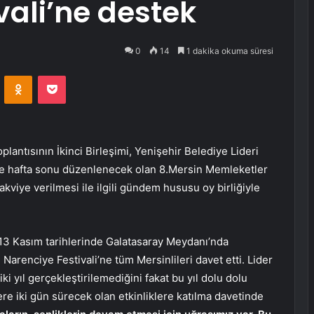
vali’ne destek
0
14
1 dakika okuma süresi
VKontakte
Odnoklassniki
Pocket
lantısının İkinci Birleşimi, Yenişehir Belediye Lideri
s’te hafta sonu düzenlenecek olan 8.Mersin Memleketler
kviye verilmesi ile ilgili gündem hususu oy birliğiyle
-13 Kasım tarihlerinde Galatasaray Meydanı’nda
arenciye Festivali’ne tüm Mersinlileri davet etti. Lider
i yıl gerçekleştirilemediğini fakat bu yıl dolu dolu
lere iki gün sürecek olan etkinliklere katılma davetinde