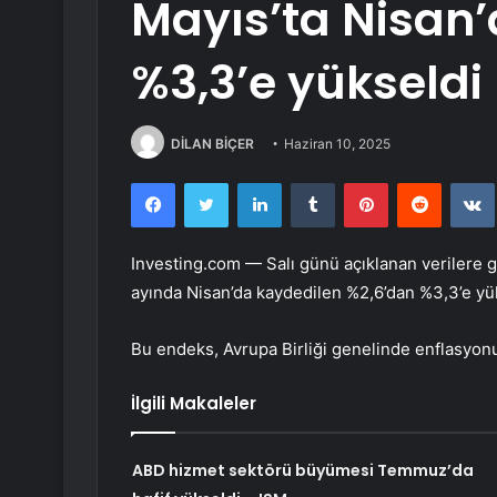
Mayıs’ta Nisan’
%3,3’e yükseldi
DİLAN BİÇER
Haziran 10, 2025
Facebook
Twitter
LinkedIn
Tumblr
Pinterest
Reddit
Investing.com — Salı günü açıklanan verilere g
ayında Nisan’da kaydedilen %2,6’dan %3,3’e yü
Bu endeks, Avrupa Birliği genelinde enflasyonu t
İlgili Makaleler
ABD hizmet sektörü büyümesi Temmuz’da