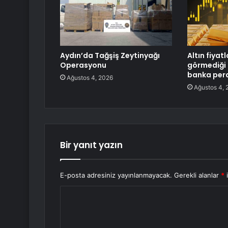
Aydın’da Tağşiş Zeytinyağı
Altın fiyat
Operasyonu
görmediği 
banka perd
Ağustos 4, 2026
Ağustos 4, 
Bir yanıt yazın
E-posta adresiniz yayınlanmayacak.
Gerekli alanlar
*
i
Y
o
r