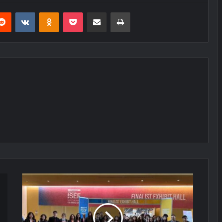
erest
Reddit
VKontakte
Odnoklassniki
Pocket
E-Posta ile paylaş
Yazdır