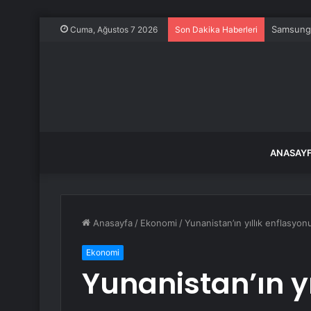
Yağmurla
Cuma, Ağustos 7 2026
Son Dakika Haberleri
ANASAY
Anasayfa
/
Ekonomi
/
Yunanistan’ın yıllık enflasyo
Ekonomi
Yunanistan’ın y