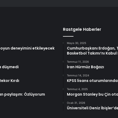
Rastgele Haberler
Mayıs 30, 2025
oyun deneyimini etkileyecek
Cumhurbaşkanı Erdoğan, T
Basketbol Takımı’nı Kabul 
Temmuz 11, 2026
la düşmedi
İran Hürmüz Boğazı
Temmuz 14, 2024
ekor Kırdı
KPSS lisans oturumlarında 
Temmuz 4, 2025
ran paylaşım: Özlüyorum
Morgan Stanley bu Çin otom
Ocak 31, 2026
Üniversiteli Deniz İbişler