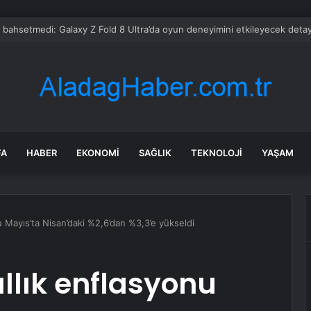
rıyla ünlü ülkede koca bir ay tek damla düşmedi
FA
HABER
EKONOMI
SAĞLIK
TEKNOLOJI
YAŞAM
nu Mayıs’ta Nisan’daki %2,6’dan %3,3’e yükseldi
ıllık enflasyonu