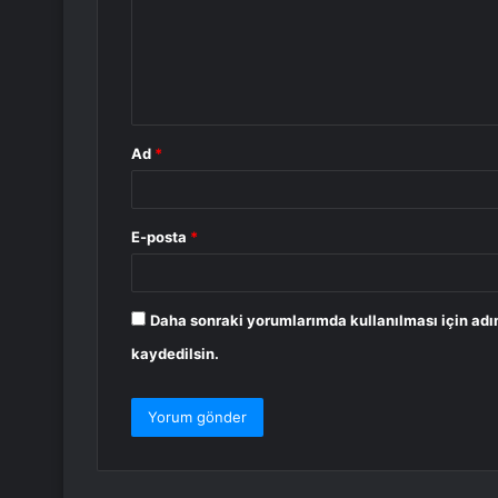
u
m
*
Ad
*
E-posta
*
Daha sonraki yorumlarımda kullanılması için adı
kaydedilsin.