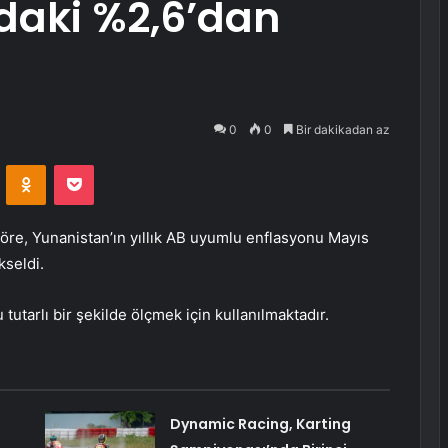
daki %2,6’dan
0
0
Bir dakikadan az
VKontakte
Odnoklassniki
Pocket
öre, Yunanistan’ın yıllık AB uyumlu enflasyonu Mayıs
kseldi.
utarlı bir şekilde ölçmek için kullanılmaktadır.
Dynamic Racing, Karting