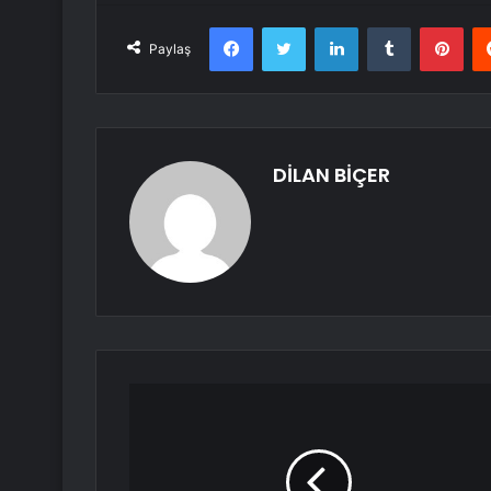
Facebook
Twitter
LinkedIn
Tumblr
Pint
Paylaş
DİLAN BİÇER