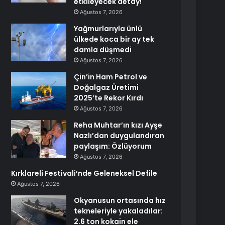
etkileyecek detay!
Ağustos 7, 2026
Yağmurlarıyla ünlü
ülkede koca bir ay tek
damla düşmedi
Ağustos 7, 2026
Çin’in Ham Petrol ve
Doğalgaz Üretimi
2025’te Rekor Kırdı
Ağustos 7, 2026
Reha Muhtar’ın kızı Ayşe
Nazlı’dan duygulandıran
paylaşım: Özlüyorum
Ağustos 7, 2026
Kırklareli Festivali’nde Geleneksel Defile
Ağustos 7, 2026
Okyanusun ortasında hız
tekneleriyle yakaladılar:
2.6 ton kokain ele