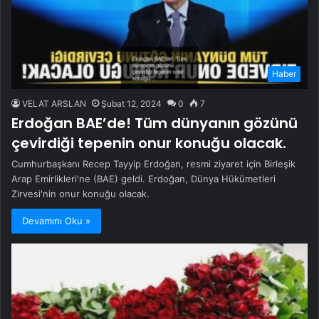
Haber
VELAT ARSLAN
Şubat 12, 2024
0
7
Erdoğan BAE’de! Tüm dünyanın gözünü
çevirdiği tepenin onur konuğu olacak.
Cumhurbaşkanı Recep Tayyip Erdoğan, resmi ziyaret için Birleşik
Arap Emirlikleri'ne (BAE) geldi. Erdoğan, Dünya Hükümetleri
Zirvesi'nin onur konuğu olacak.
Devamını Oku »