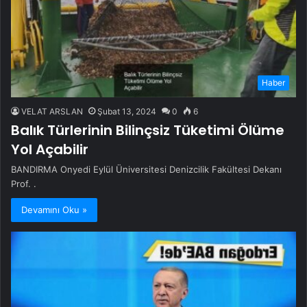
Haber
VELAT ARSLAN
Şubat 13, 2024
0
6
Balık Türlerinin Bilinçsiz Tüketimi Ölüme
Yol Açabilir
BANDIRMA Onyedi Eylül Üniversitesi Denizcilik Fakültesi Dekanı
Prof. .
Devamını Oku »