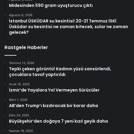
Midesinden 590 gram uyuşturucu çıktı
Ağustos 6, 2026
İstanbul ÜSKÜDAR su kesintisi! 20-21 Temmuz İSKİ
Üsküdar su kesintisi ne zaman bitecek, sular ne zaman
gelecek?
Rastgele Haberler
Temmuz 13, 2026
Tepki çeken görüntü! Kadının yüzü sansürlendi,
çocuklara tavaf yaptırıldı
Ocak 18, 2025
İzmir’de Yayalara Yol Vermeyen Sürücüler
Mart 1, 2026
AB’den Trump’ı kızdıracak bir karar daha
Ekim 24, 2025
Büyükşehir’den doğaya 7 yeni kızıl geyik daha
Haziran 18, 2025