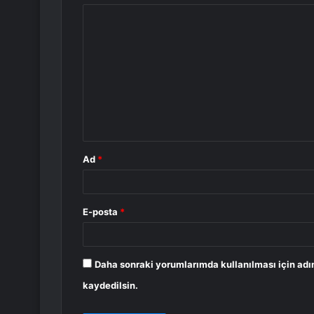
Y
o
r
u
m
*
Ad
*
E-posta
*
Daha sonraki yorumlarımda kullanılması için adı
kaydedilsin.