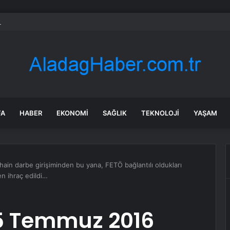
aruhanlı’ya Büyükşehir’den tarımsal destek
FA
HABER
EKONOMI
SAĞLIK
TEKNOLOJI
YAŞAM
in darbe girişiminden bu yana, FETÖ bağlantılı oldukları
en ihraç edildi…
15 Temmuz 2016