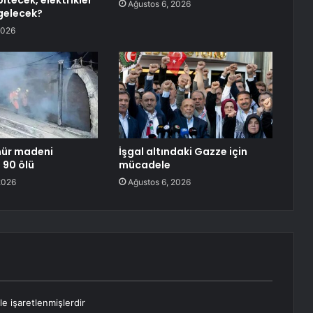
itecek, elektrikler
Ağustos 6, 2026
gelecek?
2026
mür madeni
İşgal altındaki Gazze için
 90 ölü
mücadele
2026
Ağustos 6, 2026
le işaretlenmişlerdir