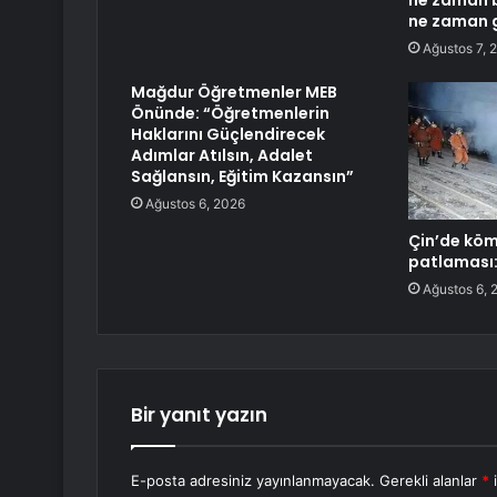
ne zaman b
ne zaman 
Ağustos 7, 
Mağdur Öğretmenler MEB
Önünde: “Öğretmenlerin
Haklarını Güçlendirecek
Adımlar Atılsın, Adalet
Sağlansın, Eğitim Kazansın”
Ağustos 6, 2026
Çin’de kö
patlaması:
Ağustos 6, 
Bir yanıt yazın
E-posta adresiniz yayınlanmayacak.
Gerekli alanlar
*
i