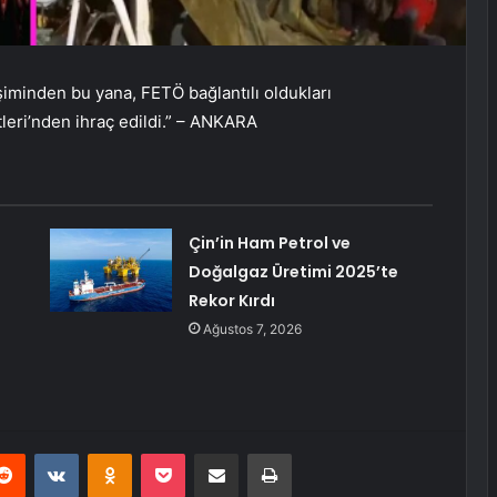
iminden bu yana, FETÖ bağlantılı oldukları
tleri’nden ihraç edildi.” – ANKARA
Çin’in Ham Petrol ve
Doğalgaz Üretimi 2025’te
Rekor Kırdı
Ağustos 7, 2026
erest
Reddit
VKontakte
Odnoklassniki
Pocket
E-Posta ile paylaş
Yazdır