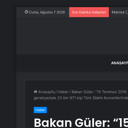
Manisa S
Cuma, Ağustos 7 2026
Son Dakika Haberleri
ANASAY
Anasayfa
/
Haber
/
Bakan Güler: “15 Temmuz 2016 ha
gerekçesiyle 23 bin 971 kişi Türk Silahlı Kuvvetleri’nd
Haber
Bakan Güler: “