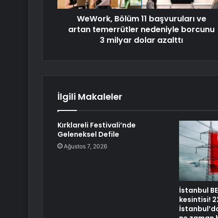
WeWork, Bölüm 11 başvuruları ve
artan temerrütler nedeniyle borcunu
3 milyar dolar azalttı
İlgili Makaleler
Kırklareli Festivali’nde
Geleneksel Defile
Ağustos 7, 2026
İstanbul B
kesintisi!
İstanbul’da