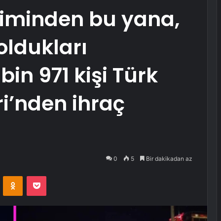
şiminden bu yana,
oldukları
bin 971 kişi Türk
ri’nden ihraç
0
5
Bir dakikadan az
VKontakte
Odnoklassniki
Pocket