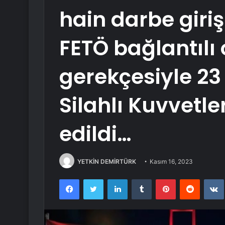
hain darbe giri
FETÖ bağlantılı 
gerekçesiyle 23 
Silahlı Kuvvetle
edildi…
YETKİN DEMİRTÜRK
Kasım 16, 2023
Facebook
Twitter
LinkedIn
Tumblr
Pinterest
Reddit