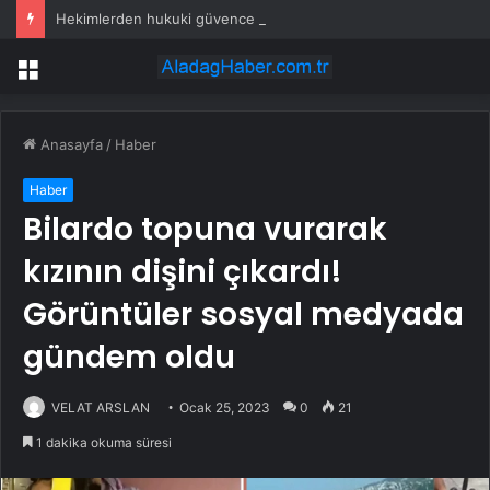
Hekimlerden hukuki güvence eylemi
Menü
Anasayfa
/
Haber
Haber
Bilardo topuna vurarak
kızının dişini çıkardı!
Görüntüler sosyal medyada
gündem oldu
VELAT ARSLAN
Ocak 25, 2023
0
21
1 dakika okuma süresi