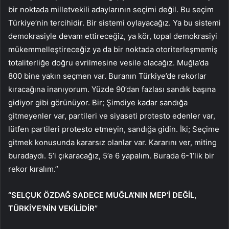
bir noktada milletvekili adaylarının seçimi değil. Bu seçim
Türkiye’nin tercihidir. Bir sistemi oylayacağız. Ya bu sistemi
demokrasiyle devam ettireceğiz, ya kör, topal demokrasiyi
mükemmelleştireceğiz ya da bir noktada otoriterleşmemiş
totaliterliğe doğru evrilmesine vesile olacağız. Muğla’da
800 bine yakın seçmen var. Buranın Türkiye’de rekorlar
kıracağına inanıyorum. Yüzde 90’dan fazlası sandık başına
gidiyor gibi görünüyor. Bir; Şimdiye kadar sandığa
gitmeyenler var, partileri ve siyaseti protesto edenler var,
lütfen partileri protesto etmeyin, sandığa gidin. İki; Seçime
gitmek konusunda kararsız olanlar var. Kararını ver, miting
buradaydı. 5’i çıkaracağız, 5’e 6 yapalım. Burada 6-1’lik bir
rekor kıralım.”
“SELÇUK ÖZDAĞ SADECE MUĞLA’NIN MEP’İ DEĞİL,
TÜRKİYE’NİN VEKİLİDİR”