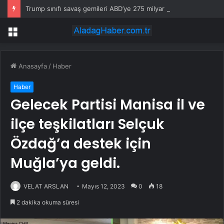
Trump sınıfı savaş gemileri ABD’ye 275 milyar dolara mal olabilir
Menü
Anasayfa
/
Haber
Haber
Gelecek Partisi Manisa il ve
ilçe teşkilatları Selçuk
Özdağ’a destek için
Muğla’ya geldi.
VELAT ARSLAN
Mayıs 12, 2023
0
18
2 dakika okuma süresi