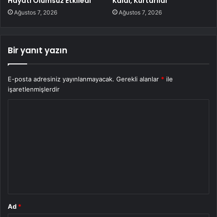
Hayatı Olumsuz Etkiledi
Kaldı, Kurtarıldı
Ağustos 7, 2026
Ağustos 7, 2026
Bir yanıt yazın
E-posta adresiniz yayınlanmayacak.
Gerekli alanlar
*
ile
işaretlenmişlerdir
Y
o
r
u
m
*
Ad
*