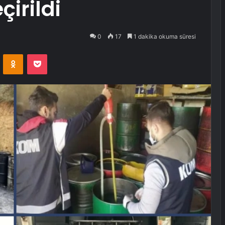
çirildi
0
17
1 dakika okuma süresi
VKontakte
Odnoklassniki
Pocket