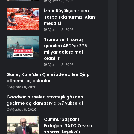
Ağustos 8, 2026
İzmir Büyükşehir’den
Torbalı’da ‘Kırmızı Altın’
mesaisi
Ağustos 8, 2026
Trump sınıfı savaş
gemileri ABD’ye 275
milyar dolara mal
olabilir
Ağustos 8, 2026
Güney Kore’den Çin’e iade edilen Qing
dönemi taş aslanlar
Ağustos 8, 2026
Goodwin hisseleri stratejik gözden
geçirme açıklamasıyla %7 yükseldi
Ağustos 8, 2026
Cumhurbaşkanı
Erdoğan: NATO Zirvesi
sonrası teşekkür