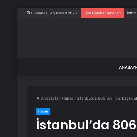
İzmir
Cumartesi, Ağustos 8 2026
Son Dakika Haberleri
ANASAY
Anasayfa
/
Haber
/
İstanbul’da 806 bin litre kaçak ak
Haber
İstanbul’da 806 