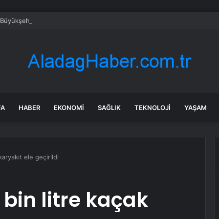
 Büyükşehir’den Torbalı’da ‘Kırmızı Altın’ mesaisi
FA
HABER
EKONOMI
SAĞLIK
TEKNOLOJI
YAŞAM
aryakıt ele geçirildi
bin litre kaçak