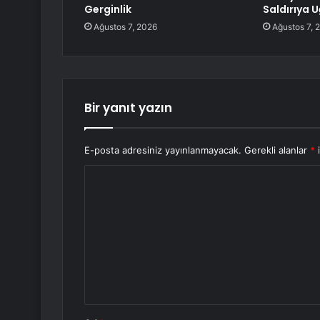
Gerginlik
Saldırıya 
Ağustos 7, 2026
Ağustos 7, 
Bir yanıt yazın
E-posta adresiniz yayınlanmayacak.
Gerekli alanlar
*
i
Y
o
r
u
m
*