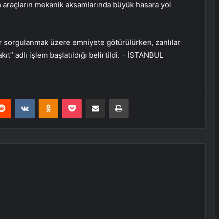
ca araçların mekanik aksamlarında büyük hasara yol
r sorgulanmak üzere emniyete götürülürken, zanlılar
 adlı işlem başlatıldığı belirtildi. – İSTANBUL
erest
Reddit
VKontakte
Odnoklassniki
Pocket
E-Posta ile paylaş
Yazdır