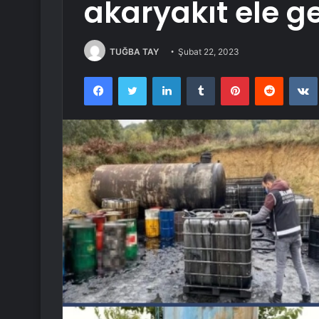
akaryakıt ele ge
TUĞBA TAY
Şubat 22, 2023
Facebook
Twitter
LinkedIn
Tumblr
Pinterest
Reddit