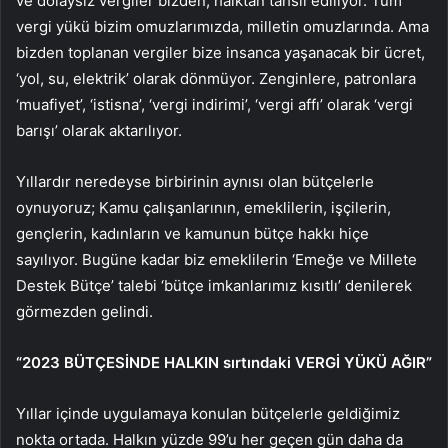
ve dolaysız vergiler bizden, halktan tahsil ediliyor. Tüm
vergi yükü bizim omuzlarımızda, milletin omuzlarında. Ama
bizden toplanan vergiler bize insanca yaşanacak bir ücret,
‘yol, su, elektrik’ olarak dönmüyor. Zenginlere, patronlara
‘muafiyet’, ‘istisna’, ‘vergi indirimi’, ‘vergi affı’ olarak ‘vergi
barışı’ olarak aktarılıyor.
Yıllardır neredeyse birbirinin aynısı olan bütçelerle
oynuyoruz; Kamu çalışanlarının, emeklilerin, işçilerin,
gençlerin, kadınların ve kamunun bütçe hakkı hiçe
sayılıyor. Bugüne kadar biz emeklilerin ‘Emeğe ve Millete
Destek Bütçe’ talebi ‘bütçe imkanlarımız kısıtlı’ denilerek
görmezden gelindi.
“2023 BÜTÇESİNDE HALKIN sırtındaki VERGİ YÜKÜ AĞIR”
Yıllar içinde uygulamaya konulan bütçelerle geldiğimiz
nokta ortada. Halkın yüzde 99’u her geçen gün daha da