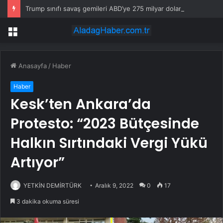
Trump sınıfı savaş gemileri ABD’ye 275 milyar dolara mal olabilir
Menü
Anasayfa
/
Haber
Haber
Kesk’ten Ankara’da
Protesto: “2023 Bütçesinde
Halkın Sırtındaki Vergi Yükü
Artıyor”
YETKİN DEMİRTÜRK
Aralık 9, 2022
0
17
3 dakika okuma süresi