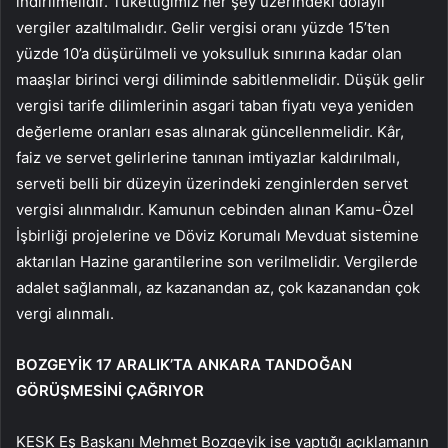
indirilmelidir. Tükettiğimiz her şey üzerindeki dolaylı
vergiler azaltılmalıdır. Gelir vergisi oranı yüzde 15’ten
yüzde 10’a düşürülmeli ve yoksulluk sınırına kadar olan
maaşlar birinci vergi diliminde sabitlenmelidir. Düşük gelir
vergisi tarife dilimlerinin asgari taban fiyatı veya yeniden
değerleme oranları esas alınarak güncellenmelidir. Kâr,
faiz ve servet gelirlerine tanınan imtiyazlar kaldırılmalı,
serveti belli bir düzeyin üzerindeki zenginlerden servet
vergisi alınmalıdır. Kamunun cebinden alınan Kamu-Özel
İşbirliği projelerine ve Döviz Korumalı Mevduat sistemine
aktarılan Hazine garantilerine son verilmelidir. Vergilerde
adalet sağlanmalı, az kazanandan az, çok kazanandan çok
vergi alınmalı.
BOZGEYİK 17 ARALIK’TA ANKARA TANDOĞAN
GÖRÜŞMESİNİ ÇAĞRIYOR
KESK Eş Başkanı Mehmet Bozgeyik ise yaptığı açıklamanın