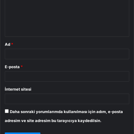
r
u
m
*
Ad
*
E-posta
*
İnternet sitesi
Daha sonraki yorumlarımda kullanılması için adım, e-posta
adresim ve site adresim bu tarayıcıya kaydedilsin.