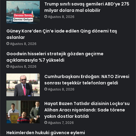
Trump sınıfı savaş gemileri ABD’ye 275
milyar dolara mal olabilir
Ağustos 8, 2026
Güney Kore’den Çin’e iade edilen Qing dönemi taş
aslanlar
Ağustos 8, 2026
Goodwin hisseleri stratejik gözden geçirme
açıklamasıyla %7 yükseldi
Ağustos 8, 2026
Cumhurbaşkanı Erdoğan: NATO Zirvesi
sonrası teşekkür telefonları geldi
Ağustos 8, 2026
Hayat Bazen Tatlıdır dizisinin Loçko’su
Alihan Aracı nişanlandı: Sade törene
yakın dostlar katıldı
Ağustos 7, 2026
Hekimlerden hukuki güvence eylemi