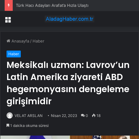
Türk Hacı Adayları Arafat’a Hızla Ulaştı
Menü
Anasayfa
/
Haber
Haber
Meksikalı uzman: Lavrov’un
Latin Amerika ziyareti ABD
hegemonyasını dengeleme
girişimidir
VELAT ARSLAN
Nisan 22, 2023
0
18
1 dakika okuma süresi