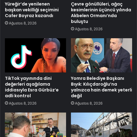
Yüreğir’de yenilenen
Çevre gönüllüleri, ağaç
başkan vekilliği seçimini
kesimlerinin üçüncü yılında
Cafer Boyraz kazandı
Akbelen Ormanı’nda
buluştu
Ağustos 8, 2026
Ağustos 8, 2026
TikTok yayınında dini
Yomra Belediye Başkanı
değerleri aşağılama
Bıyık: Kılıçdaroğlu’na
iddiasıyla Esra Gürbüz’e
yalnızca hain demek yeterli
adli kontrol
değil
Ağustos 8, 2026
Ağustos 8, 2026