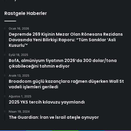
Rastgele Haberler
Ocak 16, 2026
Depremde 269 Kişinin Mezar Olan Rönesans Rezidans
Davasında Yeni Bilirkişi Raporu: “Tüm Sanıklar ‘Asli
Kusurlu'”
Eylül 18, 2025
BofA, almüniyum fiyatının 2026’da 300 dolar/tona
çıkabileceğini tahmin ediyor
Aralık 13, 2025
Broadcom güçlü kazançlara rağmen düşerken Wall St
vadeli işlemleri geriledi
Ağustos 1, 2025
2025 YKS tercih kılavuzu yayımlandı
Nisan 19, 2024
The Guardian: İran ve İsrail ateşle oynuyor