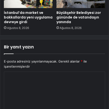
İstanbul’da market ve
Büyükşehir Belediyesi zor
bakkallarda yeni uygulama
gününde de vatandaşın
devreye girdi
yanında
Ağustos 8, 2026
Ağustos 8, 2026
Bir yanıt yazın
E-posta adresiniz yayınlanmayacak.
Gerekli alanlar
*
ile
işaretlenmişlerdir
Y
o
r
u
m