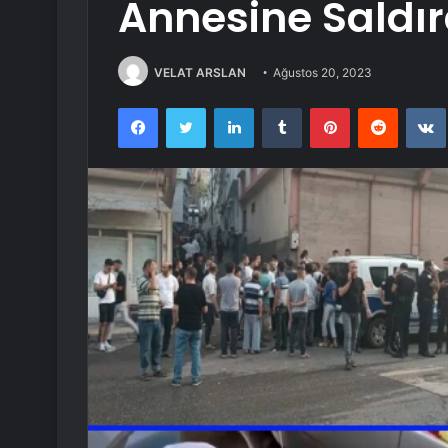
Annesine Saldır
VELAT ARSLAN
Ağustos 20, 2023
Facebook
Twitter
LinkedIn
Tumblr
Pinterest
Reddit