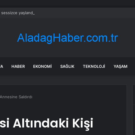
 sessizce yaşlandıran nedenler
FA
HABER
EKONOMI
SAĞLIK
TEKNOLOJI
YAŞAM
 Annesine Saldırdı
i Altındaki Kişi