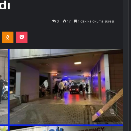
dı
0
17
1 dakika okuma süresi
VKontakte
Odnoklassniki
Pocket