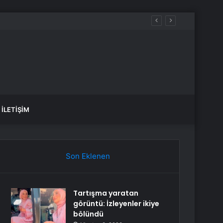
İLETIŞIM
Son Eklenen
Tartışma yaratan
görüntü: İzleyenler ikiye
bölündü