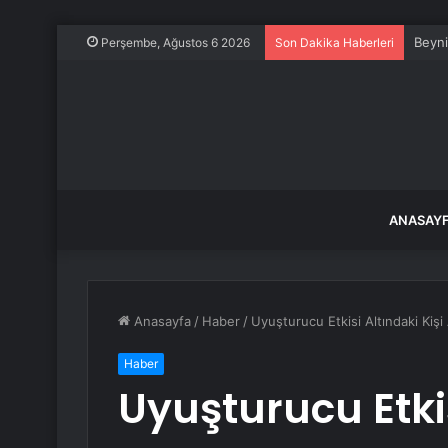
Beyni
Perşembe, Ağustos 6 2026
Son Dakika Haberleri
ANASAY
Anasayfa
/
Haber
/
Uyuşturucu Etkisi Altındaki Kişi
Haber
Uyuşturucu Etkis