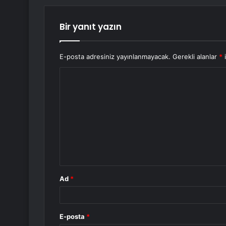
Bir yanıt yazın
E-posta adresiniz yayınlanmayacak.
Gerekli alanlar
*
i
Y
o
r
u
m
*
Ad
*
E-posta
*