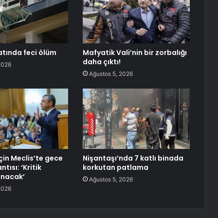
atında feci ölüm
Mafyatik Vali’nin bir zorbalığı
daha çıktı!
2026
Ağustos 5, 2026
için Meclis’te gece
Nişantaşı’nda 7 katlı binada
ntısı: ‘Kritik
korkutan patlama
lınacak’
Ağustos 5, 2026
2026