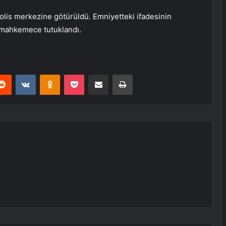
polis merkezine götürüldü. Emniyetteki ifadesinin
ı mahkemece tutuklandı.
erest
Reddit
VKontakte
Odnoklassniki
Pocket
E-Posta ile paylaş
Yazdır